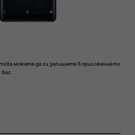
о това можете да ги запишете в приложението
 вас.