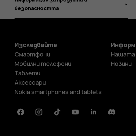
безопасността
Изследвайте
Информ
Смартфони
Нашата
Мобилни телефони
Новини
Таблети
Аксесоари
Nokia smartphones and tablets
Facebook
Instagram
Tiktok
Youtube
Linkedin
Discord