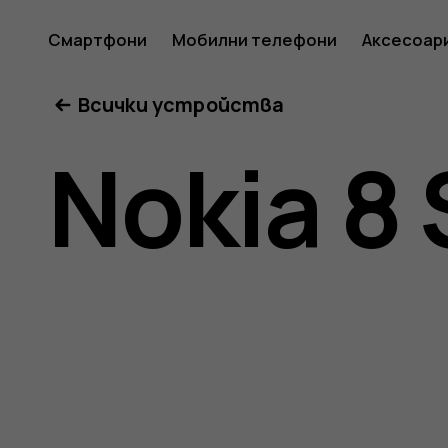
Ръковод
Смартфони
Мобилни телефони
Аксесоар
Всички устройства
на
Nokia 8 
потреб
за