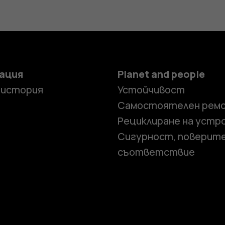
ация
Planet and people
 история
Устойчивост
Самостоятелен рем
Рециклиране на устр
Сигурност, поверит
съответствие