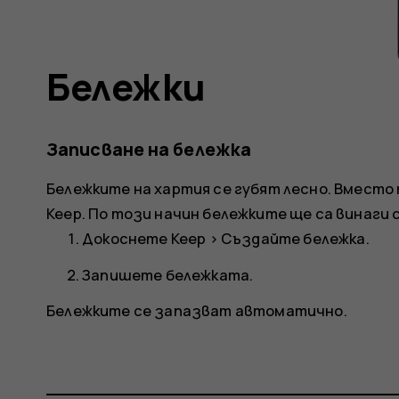
Бележки
Записване на бележка
Бележките на хартия се губят лесно. Вмест
Keep
. По този начин бележките ще са винаги с
Докоснете
Keep
>
Създайте бележка
.
Запишете бележката.
Бележките се запазват автоматично.