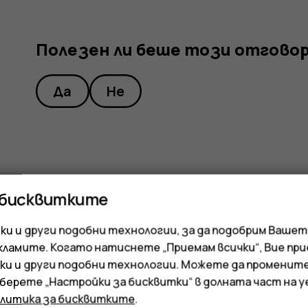
Полезен ли беше този отгово
Да
Не
 бисквитките
и и други подобни технологии, за да подобрим Вашет
кламите. Когато натиснете „Приемам всички“, Вие пр
ки и други подобни технологии. Можете да променит
зберете „Настройки за бисквитки“ в долната част на 
олитика за бисквитките
.