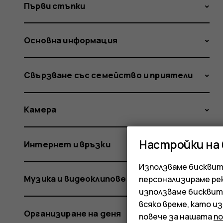
Първи стъпки
Основна информация
Свързване със семейство и приятели
Камера
Настройки на
Интернет и връзки
Използваме бисквитк
Музика и видеоклипове
персонализираме ре
използваме бисквит
всяко време, като и
Организиране на деня
повече за нашата
п