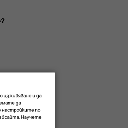
р?
о изживяване и да
иемате да
е настройките по
уебсайта. Научете