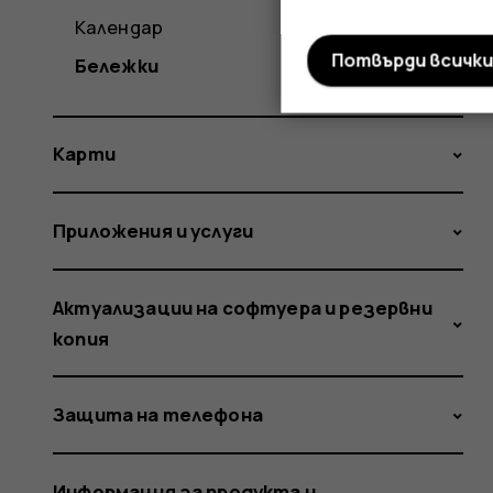
Календар
Потвърди всичк
Бележки
Карти
Приложения и услуги
Актуализации на софтуера и резервни
копия
Защита на телефона
Информация за продукта и