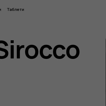
ство
и
Таблети
Sirocco
ителя