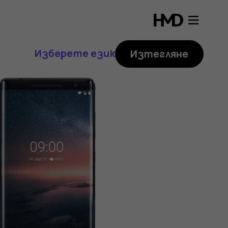
Изберете език
Изтегляне