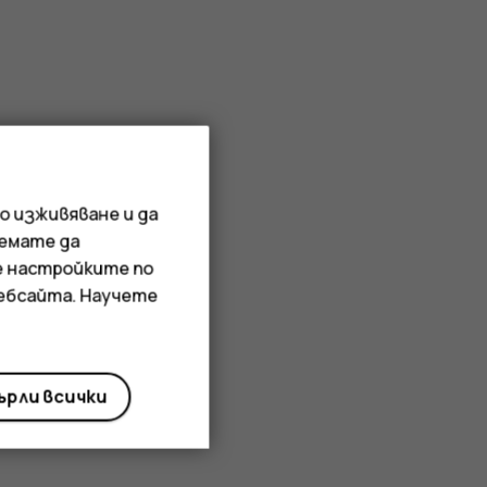
о изживяване и да
иемате да
е настройките по
уебсайта. Научете
рли всички