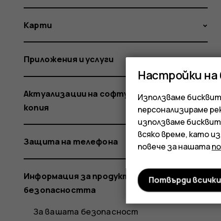
Карти
Приложения и услуги
Настройки на
Актуализации на софтуера и резервни
Използваме бисквитк
копия
персонализираме ре
използваме бисквит
всяко време, като и
Защита на телефона
повече за нашата
п
Информация за продукта и
Потвърди всичк
безопасността
За вашата безопасност