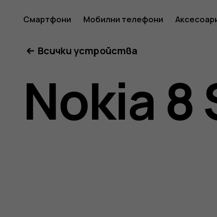
Ръковод
Смартфони
Мобилни телефони
Аксесоар
Всички устройства
на
Nokia 8 
потреб
за