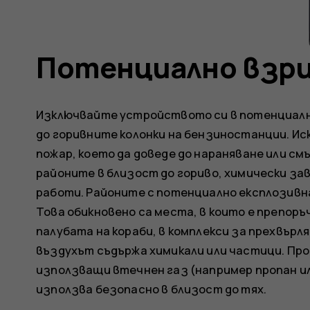
Потенциално взри
Изключвайте устройството си в потенциалн
до горивните колонки на бензиностанции. Ис
пожар, което да доведе до нараняване или с
районите в близост до гориво, химически за
работи. Районите с потенциално експлозивна
Това обикновено са места, в които е препор
палубата на кораби, в комплекси за прехвърля
въздухът съдържа химикали или частици. Пр
използващи втечнен газ (например пропан ил
използва безопасно в близост до тях.