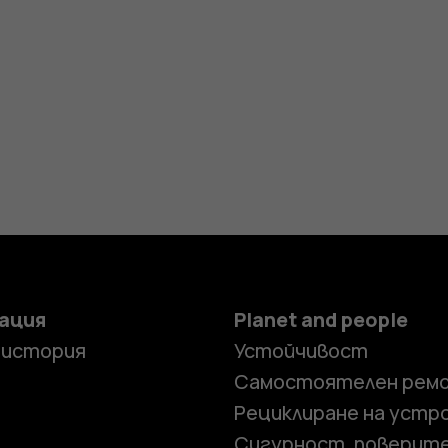
ация
Planet and people
 история
Устойчивост
Самостоятелен рем
Рециклиране на устр
Сигурност, поверит