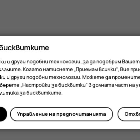
 бисквитките
и и други подобни технологии, за да подобрим Вашет
кламите. Когато натиснете „Приемам всички“, Вие пр
ки и други подобни технологии. Можете да променит
зберете „Настройки за бисквитки“ в долната част на 
олитика за бисквитките
.
и
Управление на предпочитанията
Отхвъ