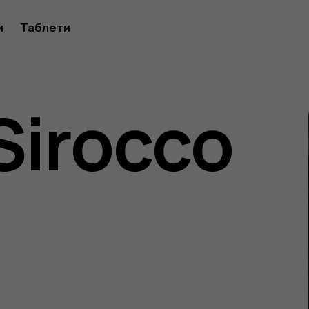
ство
и
Таблети
Sirocco
ителя