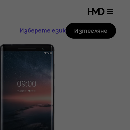
Изберете език
Изтегляне