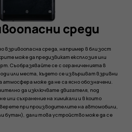
воопасни среди
о взривоопасна среда, например в близост
крите може да предизвикат експлозия или
мърт. Съобразявайте се с ограниченията в
води или места, където се извършват взривни
 атмосфера може да не са ясно обозначени.
ъчително да изключвате двигателя, под
не или съхранение на химикали и в които
оверете при производителите на автомобили,
и бутан), дали това устройство може да се