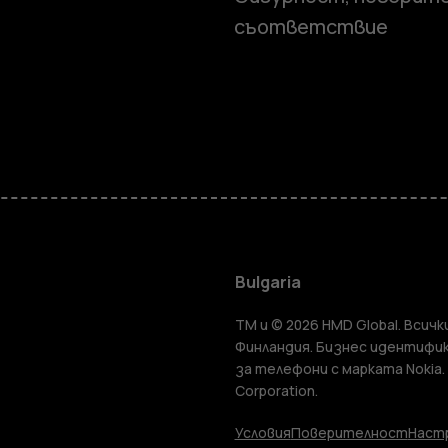
съответствие
Смартфон
Мобилни т
Bulgaria
TM и © 2026 HMD Global. Всички
Аксесоари
Финландия. Бизнес идентифик
за телефони с марката Nokia.
Corporation.
Таблети
Условия
Поверителност
Настр