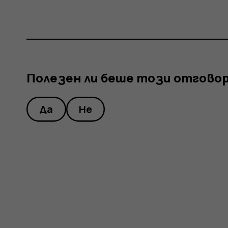
Полезен ли беше този отгово
Да
Не