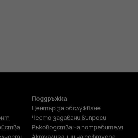
Поддръжка
Център за обслужване
онт
Често задавани въпроси
ойства
Ръководства на потребителя
елност и
Актуализации на софтуера