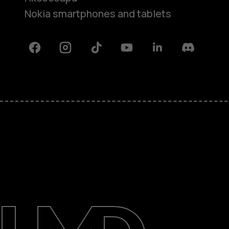
Nokia smartphones and tablets
Facebook
Instagram
Tiktok
Youtube
Linkedin
Discord
Информация
Ремонт, повторна употреба,
рециклиране
Поддръжка