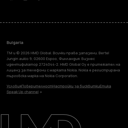
Facebook
Instagram
Tiktok
Youtube
Linkedin
Discord
Bulgaria
TM и © 2026 HMD Global. Всички права запазени. Bertel
Jungin aukio 9, 02600 Espoo, Финландия. Бизнес
идентификатор 2724044-2. HMD Global Oy е притежател на
лиценз за телефони с марката Nokia. Nokia е регистрирана
търговска марка на Nokia Corporation.
Условия
Поверителност
Настройки за бисквитки
Етика
Speak Up channel
Информация
Ремонт, повторна употреба, рециклиране