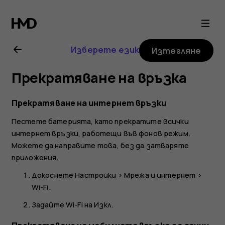
Ръководство
на
Изберете език
Изтегляне
потребителя
Прекратяване на връзка
за
Прекратяване на интернет връзки
Nokia
Пестете батерията, като прекратите всички
интернет връзки, работещи във фонов режим.
8
Можете да направите това, без да затваряте
приложения.
Sirocco
Докоснете
Настройки
>
Мрежа и интернет
>
Wi-Fi
.
Задайте
Wi-Fi
на
Изкл.