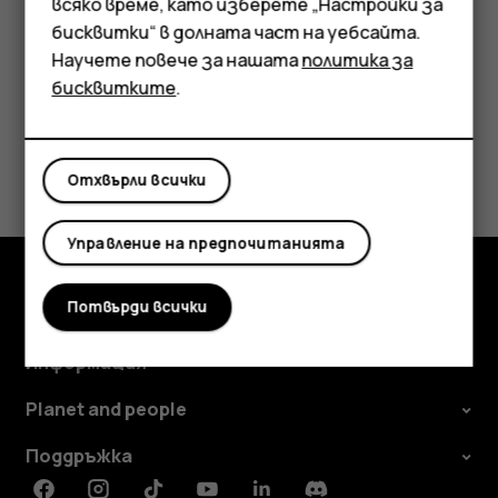
режим.
всяко време, като изберете „Настройки за
Аксесоари
бисквитки“ в долната част на уебсайта.
Научете повече за нашата
политика за
Таблети
бисквитките
.
Полезен ли беше този отговор?
Отхвърли всички
Да
Не
Управление на предпочитанията
Потвърди всички
Изследвайте
Информация
Planet and people
Поддръжка