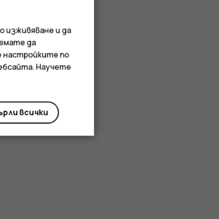
о изживяване и да
иемате да
е настройките по
уебсайта. Научете
рли всички