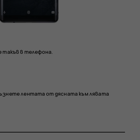
е такъв в телефона.
лъзнете лентата от дясната към лявата