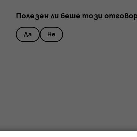
Полезен ли беше този отгово
Да
Не