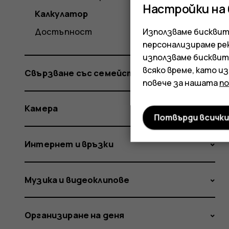
Настройки на
Калкулатор
Достъпност
Използваме бисквитк
персонализираме ре
използваме бисквит
всяко време, като и
Свързване със семейство и приятели
повече за нашата
п
Камера
Потвърди всичк
Интернет и връзки
Музика и видеоклипове
Организиране на деня