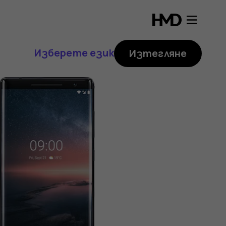
Изберете език
Изтегляне