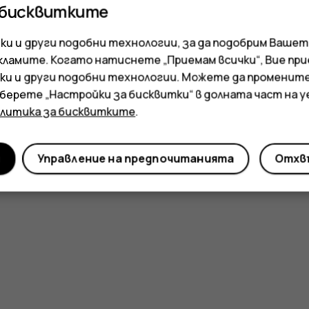
 бисквитките
и и други подобни технологии, за да подобрим Вашет
кламите. Когато натиснете „Приемам всички“, Вие пр
ки и други подобни технологии. Можете да променит
зберете „Настройки за бисквитки“ в долната част на 
олитика за бисквитките
.
и
Управление на предпочитанията
Отхвъ