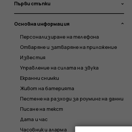
Първи стъпки
Основна информация
Персонализиране на телефона
Отваряне и затваряне на приложение
Известия
Управление на силата на звука
Екранни снимки
Живот на батерията
Пестене на разходи за роуминг на данни
Писане на текст
Дата и час
Часовник и аларма