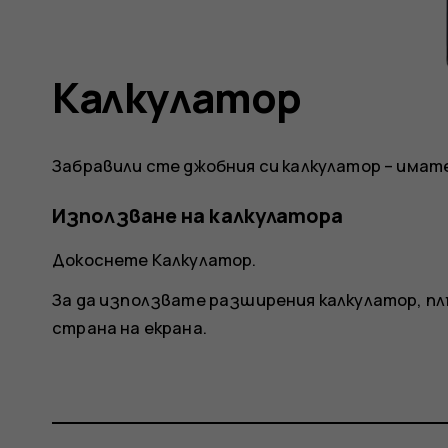
Калкулатор
Забравили сте джобния си калкулатор – имат
Използване на калкулатора
Докоснете
Калкулатор
.
За да използвате разширения калкулатор, п
страна на екрана.