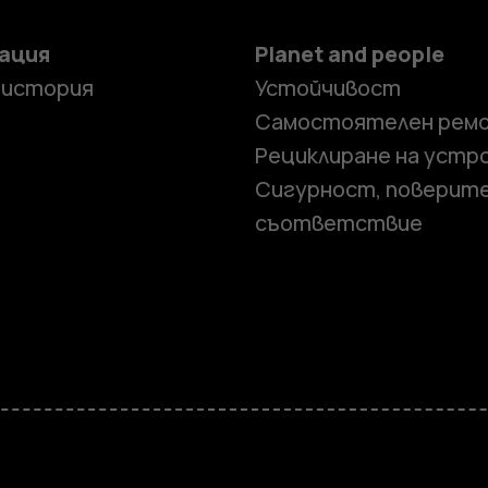
ация
Planet and people
 история
Устойчивост
Самостоятелен рем
Рециклиране на устр
Сигурност, поверит
съответствие
Смартфон