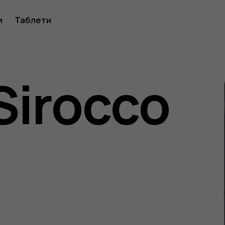
ство
и
Таблети
Sirocco
ителя