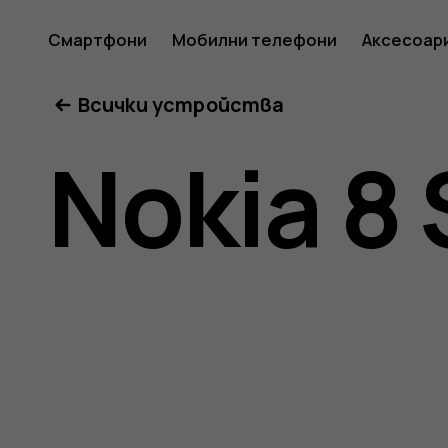
Ръковод
Смартфони
Мобилни телефони
Аксесоар
Всички устройства
на
Nokia 8 
потреб
за