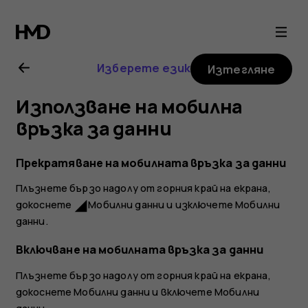
Ръководство
на
Изберете език
Изтегляне
потребителя
Използване на мобилна
за
връзка за данни
Nokia
Прекратяване на мобилната връзка за данни
Плъзнете бързо надолу от горния край на екрана,
8
докоснете
Мобилни данни
и изключете
Мобилни
network_cell
данни
.
Sirocco
Включване на мобилната връзка за данни
Плъзнете бързо надолу от горния край на екрана,
докоснете
Мобилни данни
и включете
Мобилни