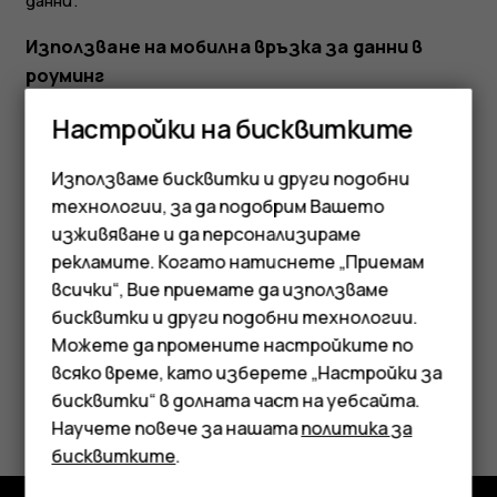
данни
.
Използване на мобилна връзка за данни в
роуминг
Докоснете
Настройки
>
Мрежа и интернет
>
Настройки на бисквитките
1
Мобилна мрежа
и задайте
Роуминг
на
Включено
.
Използваме бисквитки и други подобни
Съвет:
За да проследите използването на
технологии, за да подобрим Вашето
данни, докоснете
Настройки
>
Мрежа и
изживяване и да персонализираме
интернет
>
Използване на данни
.
рекламите. Когато натиснете „Приемам
всички“, Вие приемате да използваме
Смартфони
бисквитки и други подобни технологии.
Мобилни телефони
Можете да промените настройките по
всяко време, като изберете „Настройки за
Аксесоари
Полезен ли беше този отговор?
бисквитки“ в долната част на уебсайта.
Научете повече за нашата
политика за
Таблети
Да
Не
бисквитките
.