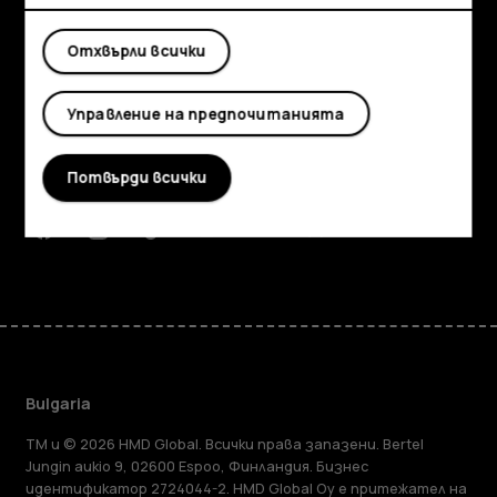
Отхвърли всички
Изследвайте
Информация
Управление на предпочитанията
Planet and people
Потвърди всички
Поддръжка
Facebook
Instagram
Tiktok
Youtube
Linkedin
Discord
Bulgaria
TM и © 2026 HMD Global. Всички права запазени. Bertel
Jungin aukio 9, 02600 Espoo, Финландия. Бизнес
идентификатор 2724044-2. HMD Global Oy е притежател на