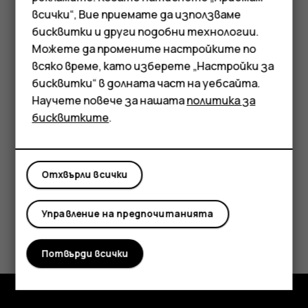
Съвет:
За да редактирате събитие,
всички“, Вие приемате да използваме
Смартфони
докоснете събитието и
и редактирайте
mode_edit
бисквитки и други подобни технологии.
подробностите.
Мобилни телефони
Можете да промените настройките по
всяко време, като изберете „Настройки за
Аксесоари
Изтриване на среща
бисквитки“ в долната част на уебсайта.
Научете повече за нашата
политика за
Таблети
Докоснете срещата.
бисквитките
.
Докоснете
>
Изтриване
.
more_vert
Отхвърли всички
Управление на предпочитанията
Полезен ли беше този отговор?
Потвърди всички
Да
Не