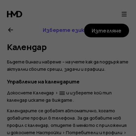
Ръководство
на
Изберете език
Изтегляне
потребителя
Календар
за
Бъдете винаги навреме – научете как да поддържате
Nokia
актуални своите срещи, задачи и графици.
Управление на календарите
8
Докоснете
Календар
>
и изберете кой тип
dehaze
календар искате да виждате.
Sirocco
Календарите се добавят автоматично, когато
добавите профил в телефона. За да добавите нов
профил с календар, отидете в менюто с приложения
и докоснете
Настройки
>
Потребители и профили
>