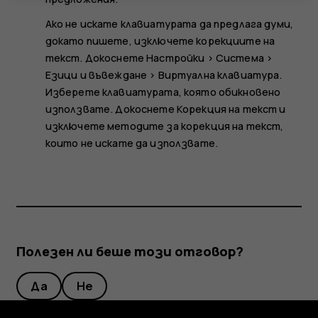
Ако не искате клавиатурата да предлага думи,
докато пишете, изключете корекциите на
текст. Докоснете
Настройки
>
Система
>
Езици и въвеждане
>
Виртуална клавиатура
.
Изберете клавиатурата, която обикновено
използвате. Докоснете
Корекция на текст
и
изключете методите за корекция на текст,
които не искате да използвате.
Полезен ли беше този отговор?
Да
Не