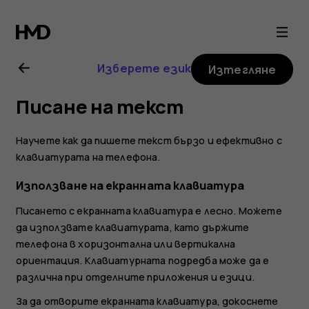
Ръководство
на
Изберете език
Изтегляне
потребителя
Писане на текст
за
Научете как да пишете текст бързо и ефективно с
Nokia
клавиатурата на телефона.
Използване на екранната клавиатура
8
Писането с екранната клавиатура е лесно. Можете
да използвате клавиатурата, като държите
Sirocco
телефона в хоризонтална или вертикална
ориентация. Клавиатурната подредба може да е
различна при отделните приложения и езици.
За да отворите екранната клавиатура, докоснете