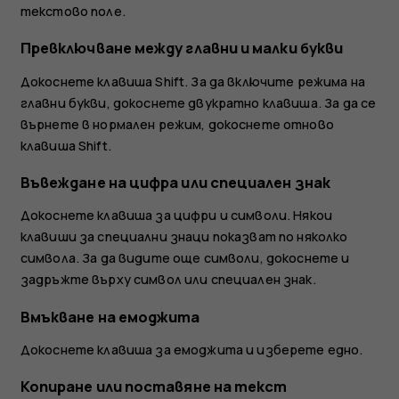
текстово поле.
Превключване между главни и малки букви
Докоснете клавиша Shift. За да включите режима на
главни букви, докоснете двукратно клавиша. За да се
върнете в нормален режим, докоснете отново
клавиша Shift.
Въвеждане на цифра или специален знак
Докоснете клавиша за цифри и символи. Някои
клавиши за специални знаци показват по няколко
символа. За да видите още символи, докоснете и
задръжте върху символ или специален знак.
Вмъкване на емоджита
Докоснете клавиша за емоджита и изберете едно.
Копиране или поставяне на текст