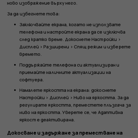
ново изображение върху него.
За да избегнете това:
Заключвайте екрана, когато не използвате
телефона и настройте екрана да се изключва
след кратко време. Докоснете
Настройки
>
Дисплей
>
Разширени
>
Спящ режим
и изберете
времето.
Поддържайте телефона си актуализиран и
приемайте наличните актуализации на
софтуера.
Намалете яркостта на екрана: докоснете
Настройки
>
Дисплей
>
Ниво на яркостта
. За да
регулирате яркостта, преместете плъзгача за
ниво на яркостта. Уверете се, че
Адаптивна
яркост
е деактивирана.
Докосване и задържане за преместване на