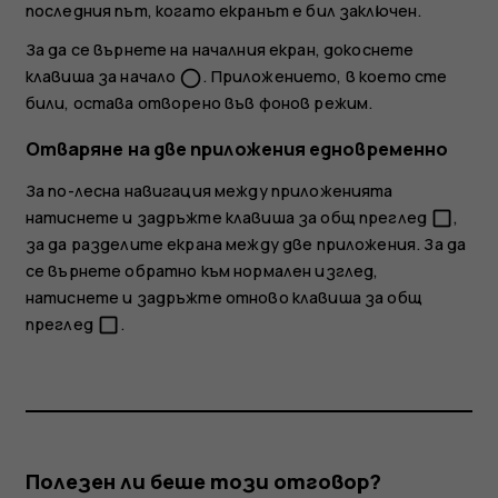
последния път, когато екранът е бил заключен.
За да се върнете на началния екран, докоснете
клавиша за начало
. Приложението, в което сте
panorama_fish_eye
били, остава отворено във фонов режим.
Отваряне на две приложения едновременно
За по-лесна навигация между приложенията
натиснете и задръжте клавиша за общ преглед
,
check_box_outline_blank
за да разделите екрана между две приложения. За да
се върнете обратно към нормален изглед,
натиснете и задръжте отново клавиша за общ
преглед
.
check_box_outline_blank
Полезен ли беше този отговор?