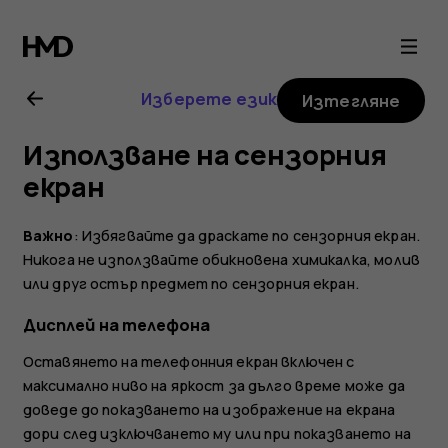
Ръководство
на
Изберете език
Изтегляне
потребителя
Използване на сензорния
за
екран
Nokia
Важно
: Избягвайте да драскате по сензорния екран.
Никога не използвайте обикновена химикалка, молив
8
или друг остър предмет по сензорния екран.
Дисплей на телефона
Sirocco
Оставянето на телефонния екран включен с
максимално ниво на яркост за дълго време може да
доведе до показването на изображение на екрана
дори след изключването му или при показването на