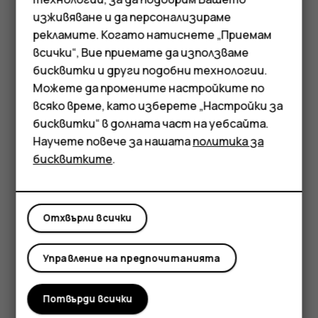
прелиствате, нагоре или надолу по екрана и
изживяване и да персонализираме
вдигнете пръста си. За да спрете превъртането,
рекламите. Когато натиснете „Приемам
докоснете екрана.
всички“, Вие приемате да използваме
Смартфони
бисквитки и други подобни технологии.
Увеличаване или намаляване на мащаба
Мобилни телефони
Можете да промените настройките по
всяко време, като изберете „Настройки за
Аксесоари
бисквитки“ в долната част на уебсайта.
Научете повече за нашата
политика за
Таблети
бисквитките
.
Отхвърли всички
Поставете 2 пръста върху даден елемент, като
Управление на предпочитанията
например карта, снимка или уеб страница, и
раздалечете или съберете пръстите си с плъзгане.
Потвърди всички
Заключване на ориентацията на екрана