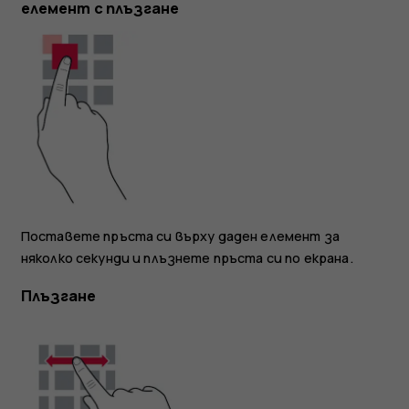
елемент с плъзгане
Поставете пръста си върху даден елемент за
няколко секунди и плъзнете пръста си по екрана.
Плъзгане