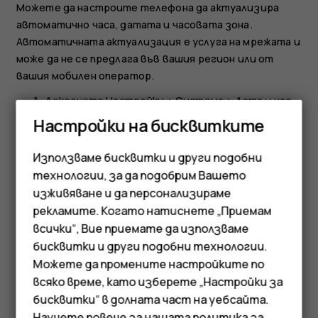
Можете да настроите телефона да актуализира
автоматично часа, датата и часовата зона.
Автоматичната актуализация е услуга на мрежата и
може да не се предлага във вашия регион или от
вашия мобилен оператор.
Докоснете
Настройки
>
Система
>
Дата и час
.
Настройки на бисквитките
Включете
Автоматична дата и час
.
Включете
Автоматична часова зона
.
Използваме бисквитки и други подобни
технологии, за да подобрим Вашето
Превключване на часовника на 24-часов
изживяване и да персонализираме
формат
рекламите. Когато натиснете „Приемам
Докоснете
Настройки
>
Система
>
Дата и час
и
всички“, Вие приемате да използваме
Смартфони
включете
24-часов формат
.
бисквитки и други подобни технологии.
Мобилни телефони
Можете да промените настройките по
всяко време, като изберете „Настройки за
Аксесоари
бисквитки“ в долната част на уебсайта.
Научете повече за нашата
политика за