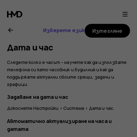
Ръководство
на
Изберете език
Изтегляне
потребителя
Дата и час
за
Следете колко е часът – научете как да използвате
Nokia
телефона си като часовник и будилник и как да
поддържате актуални своите срещи, задачи и
графици.
8
Задаване на дата и час
Sirocco
Докоснете
Настройки
>
Система
>
Дата и час
.
Автоматично актуализиране на часа и
датата