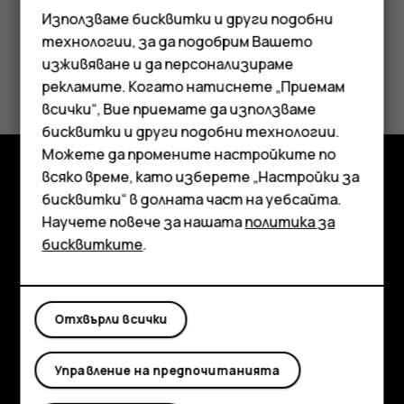
Използваме бисквитки и други подобни
технологии, за да подобрим Вашето
изживяване и да персонализираме
Полезен ли беше този отговор?
рекламите. Когато натиснете „Приемам
всички“, Вие приемате да използваме
Смартфони
Да
Не
бисквитки и други подобни технологии.
Мобилни телефони
Можете да промените настройките по
всяко време, като изберете „Настройки за
Аксесоари
Изследвайте
бисквитки“ в долната част на уебсайта.
Научете повече за нашата
политика за
Таблети
Информация
бисквитките
.
Planet and people
Поддръжка
Отхвърли всички
Facebook
Instagram
Tiktok
Youtube
Linkedin
Discord
Управление на предпочитанията