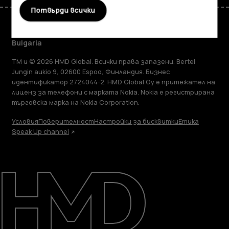
Потвърди всички
Bulgaria
TM и © 2026 HMD Global. Всички права запазени. Bertel
Jungin aukio 9, 02600 Espoo, Финландия. Бизнес
идентификатор 2724044-2. HMD Global Oy е притежател на
лиценз за телефони с марката Nokia. Nokia е регистрирана
търговска марка на Nokia Corporation.
Условия
Поверителност
Настройки за бисквитки
Етика
Speak Up channel
Информация
Ремонт, повторна употреба, рециклиране
Поддръжка
Bulgaria