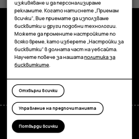
Да
Не
изживяване и да персонализираме
рекламите. Когато натиснете „Приемам
всички“, Вие приемате да използваме
Смартфони
бисквитки и други подобни технологии.
Изследвайте
Мобилни телефони
Можете да промените настройките по
всяко време, като изберете „Настройки за
Информация
Аксесоари
бисквитки“ в долната част на уебсайта.
Planet and people
Научете повече за нашата
политика за
Таблети
бисквитките
.
Поддръжка
Facebook
Instagram
Tiktok
Youtube
Linkedin
Discord
Отхвърли всички
Управление на предпочитанията
Потвърди всички
Bulgaria
TM и © 2026 HMD Global. Всички права запазени. Bertel