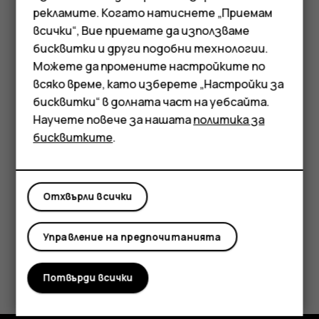
надолу от горния край на екрана и докоснете
рекламите. Когато натиснете „Приемам
съобщението.
всички“, Вие приемате да използваме
Смартфони
бисквитки и други подобни технологии.
Отговаряне на съобщение
Мобилни телефони
Можете да промените настройките по
Докоснете
Съобщения
.
всяко време, като изберете „Настройки за
Аксесоари
бисквитки“ в долната част на уебсайта.
Докоснете съобщението, на което искате да
Научете повече за нашата
политика за
Таблети
отговорите.
бисквитките
.
Напишете отговор в текстовото поле под
съобщението и докоснете
.
send
Отхвърли всички
Управление на предпочитанията
Полезен ли беше този отговор?
Потвърди всички
Да
Не