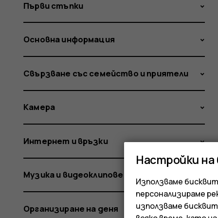
Първи стъпки
Основна информация
Свързване със семейство и приятели
Камера
Интернет и връзки
Настройки на
Музика и видеоклипове
Използваме бисквитк
персонализираме ре
използваме бисквит
Организиране на деня
всяко време, като и