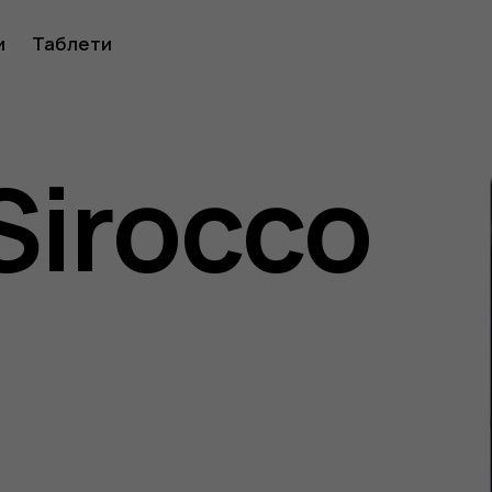
ство
и
Таблети
Sirocco
ителя