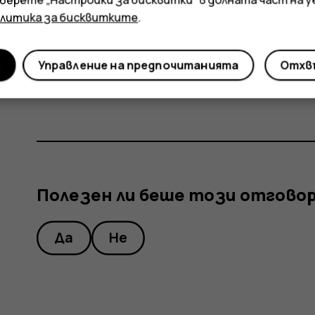
сигнали, особено когато сте в затворено пом
олитика за бисквитките
.
място, където използването на Wi-Fi е забр
на телефона.
и
Управление на предпочитанията
Отхвъ
Докоснете
Настройки
>
Сигурност и местоп
Полезен ли беше този отгово
Да
Не