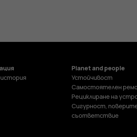
ация
Planet and people
 история
Устойчивост
Самостоятелен рем
Рециклиране на устр
Сигурност, поверит
съответствие