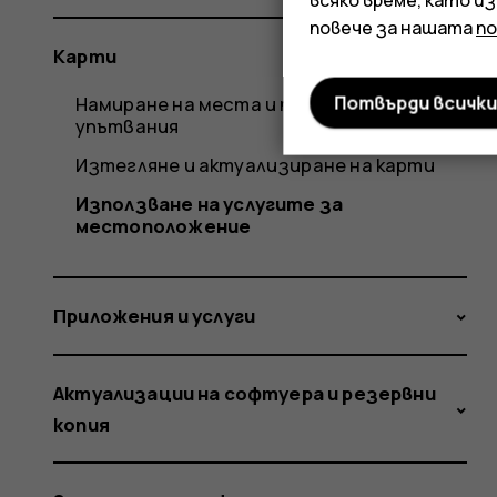
повече за нашата
п
Карти
Потвърди всичк
Намиране на места и получаване на
упътвания
Изтегляне и актуализиране на карти
Използване на услугите за
местоположение
Приложения и услуги
Актуализации на софтуера и резервни
копия