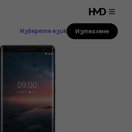
Изберете език
Изтегляне