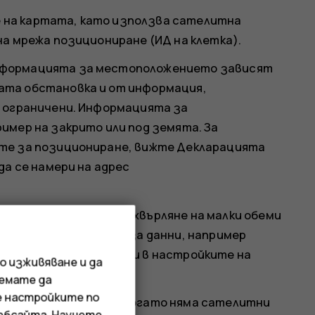
на картата, като използва сателитна
на мрежа позициониране (ИД на клетка).
нформацията за местоположението зависят
ата обстановка и от информация,
а ограничени. Информацията за
имер на закрито или под земята. За
ите за позициониране, вижте Декларацията
да се намери на адрес
може да изискват прехвърляне на малки обеми
избегнете разходите за данни, например
лната връзка за данни в настройките на
о изживяване и да
иемате да
е настройките по
 на позициониране, когато няма сателитни
уебсайта. Научете