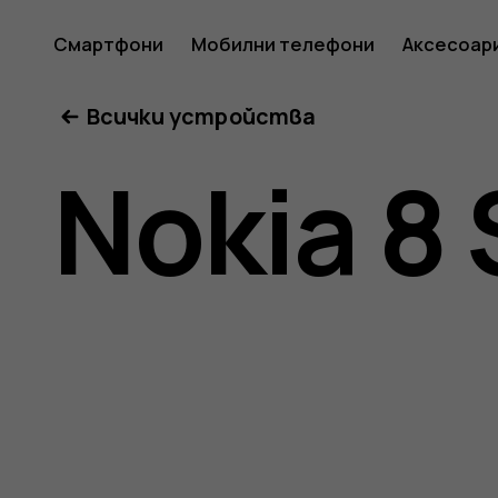
Ръковод
Смартфони
Мобилни телефони
Аксесоар
Всички устройства
на
Nokia 8 
потреб
за