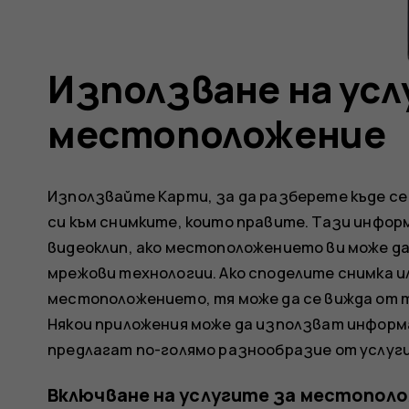
Използване на усл
местоположение
Използвайте Карти, за да разберете къде с
си към снимките, които правите. Тази информ
видеоклип, ако местоположението ви може д
мрежови технологии. Ако споделите снимка и
местоположението, тя може да се вижда от т
Някои приложения може да използват информ
предлагат по-голямо разнообразие от услуги
Включване на услугите за местопол