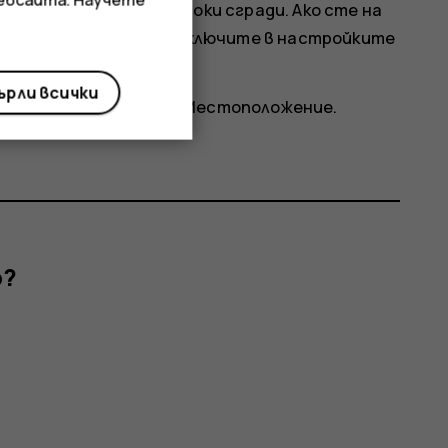
ещение или между високи сгради. Ако сте на
анено, можете да го изключите в настройките
рли всички
оложение
и включете
Местоположение
.
р?