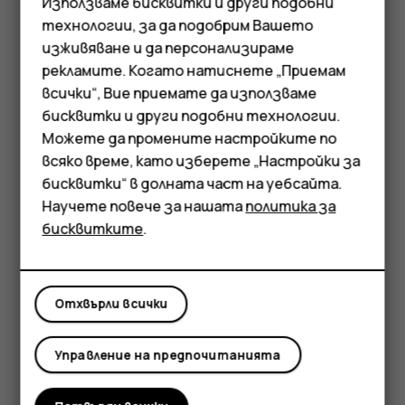
Използваме бисквитки и други подобни
Ако още не ви се става, когато прозвучи алармата,
технологии, за да подобрим Вашето
плъзнете я бързо наляво. За да регулирате
изживяване и да персонализираме
продължителността на отлагане, докоснете
рекламите. Когато натиснете „Приемам
Часовник
>
>
Настройки
>
Продължителност на
more_vert
всички“, Вие приемате да използваме
Смартфони
отлагането
и изберете желаната
бисквитки и други подобни технологии.
продължителност.
Мобилни телефони
Можете да промените настройките по
всяко време, като изберете „Настройки за
Изключване на аларма
Аксесоари
бисквитки“ в долната част на уебсайта.
Когато прозвучи алармата, плъзнете я бързо
Научете повече за нашата
политика за
Таблети
надясно.
бисквитките
.
Изтриване на аларма
Докоснете
Часовник
>
АЛАРМА
. Изберете
access_alarm
Отхвърли всички
алармата и докоснете
Изтриване
.
delete
Управление на предпочитанията