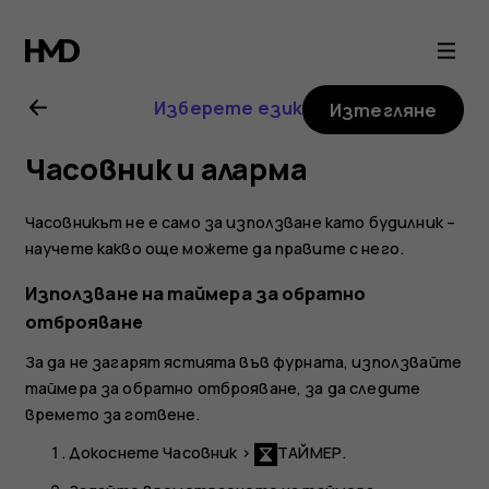
Ръководство
на
Изберете език
Изтегляне
потребителя
Часовник и аларма
за
Часовникът не е само за използване като будилник –
Nokia
научете какво още можете да правите с него.
Използване на таймера за обратно
8
отброяване
Sirocco
За да не загарят ястията във фурната, използвайте
таймера за обратно отброяване, за да следите
времето за готвене.
Докоснете
Часовник
>
ТАЙМЕР
.