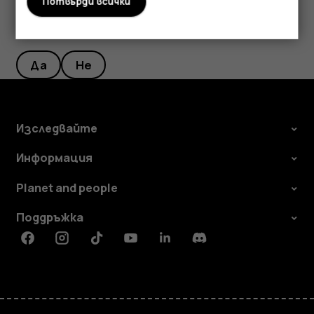
Потвърди всички
Полезен ли беше този отговор?
Да
Не
Изследвайте
Информация
Planet and people
Поддръжка
Facebook
Instagram
Tiktok
Youtube
Linkedin
Discord