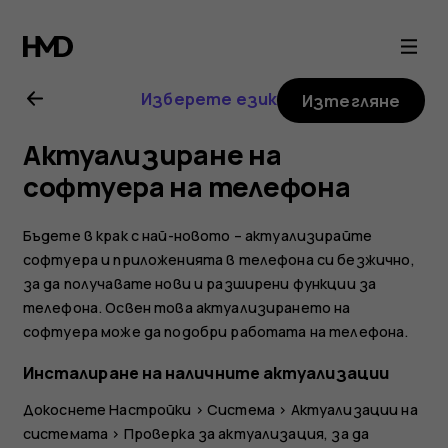
Ръководство
на
Изберете език
Изтегляне
потребителя
Актуализиране на
за
софтуера на телефона
Nokia
Бъдете в крак с най-новото – актуализирайте
софтуера и приложенията в телефона си безжично,
8
за да получавате нови и разширени функции за
телефона. Освен това актуализирането на
Sirocco
софтуера може да подобри работата на телефона.
Инсталиране на наличните актуализации
Докоснете
Настройки
>
Система
>
Актуализации на
системата
>
Проверка за актуализация
, за да