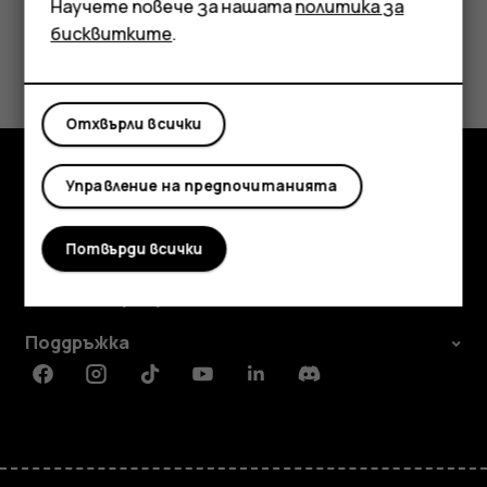
Таблети
Научете повече за нашата
политика за
бисквитките
.
Полезен ли беше този отговор?
Да
Не
Отхвърли всички
Управление на предпочитанията
Изследвайте
Информация
Потвърди всички
Planet and people
Поддръжка
Facebook
Instagram
Tiktok
Youtube
Linkedin
Discord