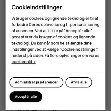
finde den på SIM-bakken eller under bagcoveret, hvis din
Cookieindstillinger
telefon har et aftageligt cover.
Smartphones
Find eller lås telefonen
Vi bruger cookies og lignende teknologier til at
forbedre Deres oplevelse og til personalisering
Feature-telefoner
Hvis du mister telefonen, kan du måske finde den igen,
af annoncer. Ved at klikke på "Acceptér alle"
låse den eller eksternt rydde indholdet, hvis du er logget
Tilbehør
accepterer du brugen af cookies og lignende
ind på en Google-konto. Find min enhed er som standard
teknologi. Du kan når som helst ændre dine
aktiveret på telefoner, som er tilknyttet en Google-konto.
HMD Terra M
indstillinger ved at vælge "Cookieindstillinger"
Hvis du vil bruge Find min enhed, skal din mistede telefon
nederst på siden. Få flere oplysninger om vores
Tablets
være:
cookiepolitik
.
Tændt
Min konto
Logget ind på en Google-konto
Administrer præferencer
Afvis alle
Forbundet til mobildata eller Wi-Fi
Synlig på Google Play
Acceptér alle
Placering slået til
Find min enhed er slået til