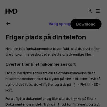
Brugervejledning
til
Vælg sprog
Download
Nokia
Frigør plads på din telefon
G21
Hvis din telefonhukommelse bliver fuld, skal du flytte filer
til et hukommelseskort eller slette unødvendige filer.
Overfør filer til et hukommelseskort
Hvis du vil flytte fotos fra din telefonhukommelse til et
hukommelseskort, skal du trykke på
Filer
>
Billeder
. Tryk på
og hold det foto, du vil flytte, og tryk på
>
Flyt til
>
SD-
more_vert
kort
.
For at flytte dokumenter og filer skal du trykke på
Filer
>
Dokumenter og andet
. Tryk på
ud for filnavnet, og tryk
more_vert