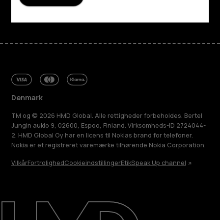
Facebook
Instagram
Tiktok
Youtube
Linkedin
Discord
Denmark
TM og © 2026 HMD Global. Alle rettigheder forbeholdes. Bertel
Jungin aukio 9, 02600, Espoo, Finland. Virksomheds-ID 2724044-
2. HMD Global Oy har en licens til Nokias brand for telefoner.
Nokia er et registreret varemærke tilhørende Nokia Corporation.
Vilkår
Fortrolighed
Cookieindstillinger
Etik
Speak Up channel
Om
Reparer, genbrug, genanvend