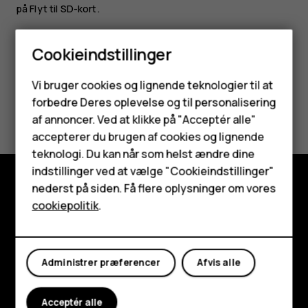
på
Flyt til SD-kort
.
Cookieindstillinger
Smartphones
Vi bruger cookies og lignende teknologier til at
forbedre Deres oplevelse og til personalisering
Synes du, dette var nyttigt?
Feature-telefoner
af annoncer. Ved at klikke på "Acceptér alle"
Tilbehør
accepterer du brugen af cookies og lignende
Ja
Nej
teknologi. Du kan når som helst ændre dine
HMD Terra M
indstillinger ved at vælge "Cookieindstillinger"
nederst på siden. Få flere oplysninger om vores
Tablets
Udforsk
cookiepolitik
.
Om
Min konto
Planet and people
Administrer præferencer
Afvis alle
Support
Acceptér alle