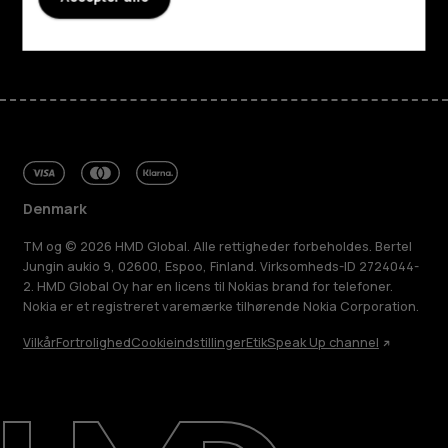
Facebook
Instagram
Tiktok
Youtube
Linkedin
Discord
Denmark
TM og © 2026 HMD Global. Alle rettigheder forbeholdes. Bertel
Jungin aukio 9, 02600, Espoo, Finland. Virksomheds-ID 2724044-
2. HMD Global Oy har en licens til Nokias brand for telefoner.
Nokia er et registreret varemærke tilhørende Nokia Corporation.
Vilkår
Fortrolighed
Cookieindstillinger
Etik
Speak Up channel
Om