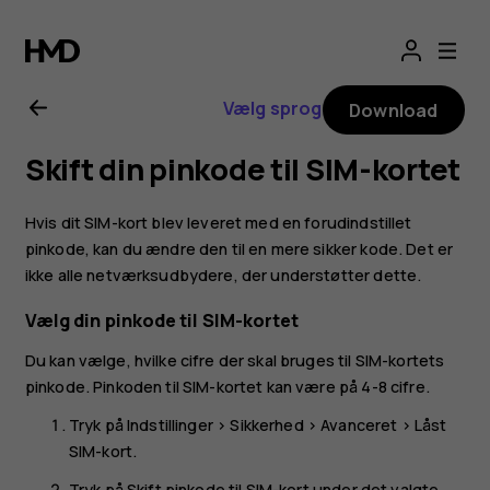
Brugervejledning
til
Vælg sprog
Download
Nokia
Skift din pinkode til SIM-kortet
G21
Hvis dit SIM-kort blev leveret med en forudindstillet
pinkode, kan du ændre den til en mere sikker kode. Det er
ikke alle netværksudbydere, der understøtter dette.
Vælg din pinkode til SIM-kortet
Du kan vælge, hvilke cifre der skal bruges til SIM-kortets
pinkode. Pinkoden til SIM-kortet kan være på 4-8 cifre.
Tryk på
Indstillinger
>
Sikkerhed
>
Avanceret
>
Låst
SIM-kort
.
Tryk på
Skift pinkode til SIM-kort
under det valgte