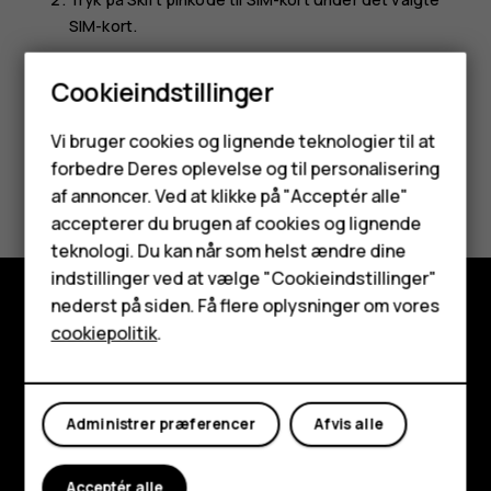
SIM-kort.
Cookieindstillinger
Smartphones
Vi bruger cookies og lignende teknologier til at
forbedre Deres oplevelse og til personalisering
Feature-telefoner
Synes du, dette var nyttigt?
af annoncer. Ved at klikke på "Acceptér alle"
Tilbehør
accepterer du brugen af cookies og lignende
Ja
Nej
teknologi. Du kan når som helst ændre dine
HMD Terra M
indstillinger ved at vælge "Cookieindstillinger"
nederst på siden. Få flere oplysninger om vores
Tablets
cookiepolitik
.
Udforsk
Min konto
Om
Administrer præferencer
Afvis alle
Planet and people
Support
Acceptér alle