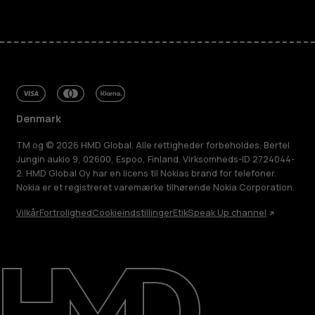
Denmark
TM og © 2026 HMD Global. Alle rettigheder forbeholdes. Bertel
Jungin aukio 9, 02600, Espoo, Finland. Virksomheds-ID 2724044-
2. HMD Global Oy har en licens til Nokias brand for telefoner.
Nokia er et registreret varemærke tilhørende Nokia Corporation.
Vilkår
Fortrolighed
Cookieindstillinger
Etik
Speak Up channel
Om
Reparer, genbrug, genanvend
Support