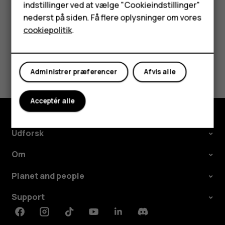
HMD Terra M
indstillinger ved at vælge "Cookieindstillinger"
nederst på siden. Få flere oplysninger om vores
Tablets
cookiepolitik
.
Min konto
Synes du, dette var nyttigt?
Administrer præferencer
Afvis alle
Ja
Nej
Acceptér alle
Udforsk
Om
Planet and people
Support
Facebook
Instagram
Tiktok
Youtube
Linkedin
Discord