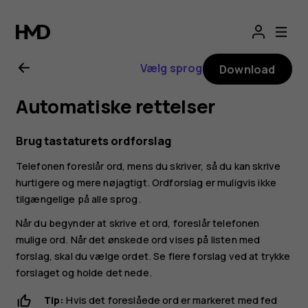
Brugervejledning
til
Vælg sprog
Download
Nokia
Automatiske rettelser
G21
Brug tastaturets ordforslag
Telefonen foreslår ord, mens du skriver, så du kan skrive
hurtigere og mere nøjagtigt. Ordforslag er muligvis ikke
tilgængelige på alle sprog.
Når du begynder at skrive et ord, foreslår telefonen
mulige ord. Når det ønskede ord vises på listen med
forslag, skal du vælge ordet. Se flere forslag ved at trykke
forslaget og holde det nede.
Tip:
Hvis det foreslåede ord er markeret med fed