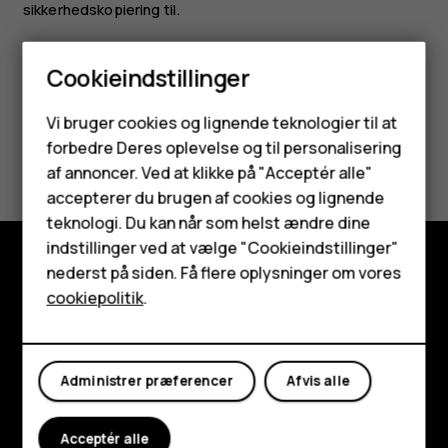
sikkerhedskopiering til.
Cookieindstillinger
Smartphones
Vi bruger cookies og lignende teknologier til at
forbedre Deres oplevelse og til personalisering
Synes du, dette var nyttigt?
Feature-telefoner
af annoncer. Ved at klikke på "Acceptér alle"
Tilbehør
accepterer du brugen af cookies og lignende
Ja
Nej
teknologi. Du kan når som helst ændre dine
HMD Terra M
indstillinger ved at vælge "Cookieindstillinger"
nederst på siden. Få flere oplysninger om vores
Tablets
Udforsk
cookiepolitik
.
Om
Min konto
Planet and people
Administrer præferencer
Afvis alle
Support
Acceptér alle