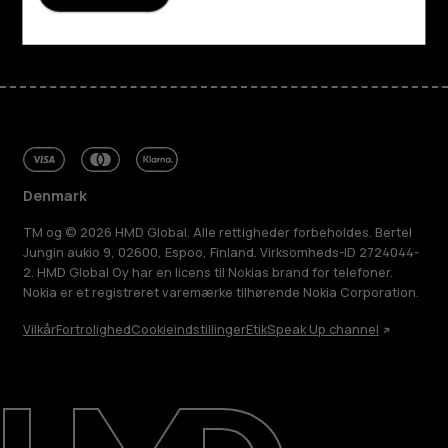
Facebook
Instagram
Tiktok
Youtube
Linkedin
Discord
Denmark
TM og © 2026 HMD Global. Alle rettigheder forbeholdes. Bertel
Jungin aukio 9, 02600, Espoo, Finland. Virksomheds-ID 2724044-
2. HMD Global Oy har en licens til Nokias brand for telefoner.
Nokia er et registreret varemærke tilhørende Nokia Corporation.
Vilkår
Fortrolighed
Cookieindstillinger
Etik
Speak Up channel
Om
Reparer, genbrug, genanvend