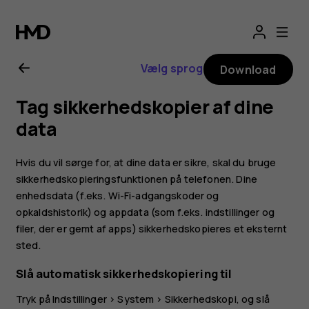
Brugervejledning
til
Vælg sprog
Download
Nokia
Tag sikkerhedskopier af dine
G21
data
Hvis du vil sørge for, at dine data er sikre, skal du bruge
sikkerhedskopieringsfunktionen på telefonen. Dine
enhedsdata (f.eks. Wi-Fi-adgangskoder og
opkaldshistorik) og appdata (som f.eks. indstillinger og
filer, der er gemt af apps) sikkerhedskopieres et eksternt
sted.
Slå automatisk sikkerhedskopiering til
Tryk på
Indstillinger
>
System
>
Sikkerhedskopi
, og slå