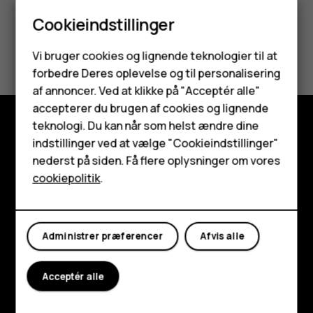
Cookieindstillinger
Synes du, dette var nyttigt?
Smartphones
Vi bruger cookies og lignende teknologier til at
forbedre Deres oplevelse og til personalisering
Feature-telefoner
Ja
Nej
af annoncer. Ved at klikke på "Acceptér alle"
Tilbehør
accepterer du brugen af cookies og lignende
teknologi. Du kan når som helst ændre dine
HMD Terra M
indstillinger ved at vælge "Cookieindstillinger"
Udforsk
nederst på siden. Få flere oplysninger om vores
Tablets
Om
cookiepolitik
.
Planet and people
Min konto
Support
Administrer præferencer
Afvis alle
Facebook
Instagram
Tiktok
Youtube
Linkedin
Discord
Acceptér alle