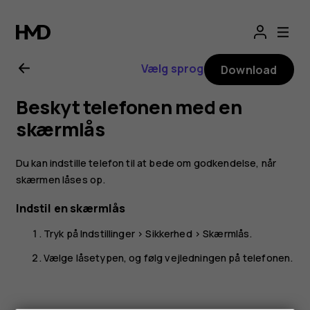
Brugervejledning
til
Vælg sprog
Download
Nokia
Beskyt telefonen med en
G21
skærmlås
Du kan indstille telefon til at bede om godkendelse, når
skærmen låses op.
Indstil en skærmlås
Tryk på
Indstillinger
>
Sikkerhed
>
Skærmlås
.
Vælge låsetypen, og følg vejledningen på telefonen.