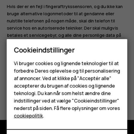
Hvis der er en fejl i fingeraftrykssensoren, og du ikke kan
bruge alternative logonmetoder til at gendanne eller
nulstille telefonen på nogen måde, skal din telefon til
service hos en autoriserede tekniker. Der skal muligvis
betales et servicegebyr, og alle dine personlige data på
telefonen kan blive slettet. Kontakt det nærmeste
Cookieindstillinger
servicecenter for din telefon eller din telefonforhandler
for at få flere oplysninger.
Smartphones
Vi bruger cookies og lignende teknologier til at
forbedre Deres oplevelse og til personalisering
Feature-telefoner
af annoncer. Ved at klikke på "Acceptér alle"
Tilbehør
accepterer du brugen af cookies og lignende
teknologi. Du kan når som helst ændre dine
HMD Terra M
Synes du, dette var nyttigt?
indstillinger ved at vælge "Cookieindstillinger"
nederst på siden. Få flere oplysninger om vores
Tablets
Ja
Nej
cookiepolitik
.
Min konto