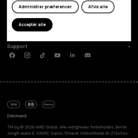
Udforsk
Administrer præferencer
Afvis alle
Om
Acceptér alle
Planet and people
Support
Facebook
Instagram
Tiktok
Youtube
Linkedin
Discord
Denmark
TM og © 2026 HMD Global. Alle rettigheder forbeholdes. Bertel
Jungin aukio 9, 02600, Espoo, Finland. Virksomheds-ID 2724044-