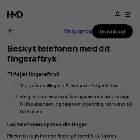
Brugervejledning
til
Vælg sprog
Download
Nokia
Beskyt telefonen med dit
G21
fingeraftryk
Tilføj et fingeraftryk
Tryk på
Indstillinger
>
Sikkerhed
>
Fingeraftryk
.
Vælg, hvilken ekstra oplåsningsmetode du vil bruge
til låseskærmen, og følg den vejledning, der vises på
telefonen.
Lås telefonen op med din finger
Placer din registrerede finger på tænd/sluk-tasten.