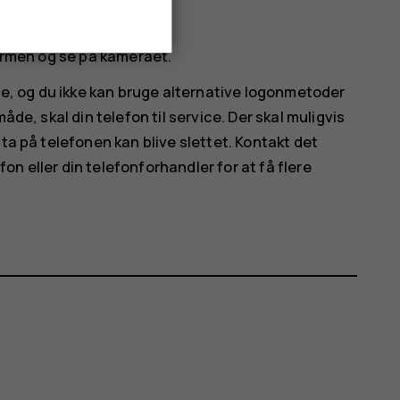
kærmen og se på kameraet.
lse, og du ikke kan bruge alternative logonmetoder
åde, skal din telefon til service. Der skal muligvis
ta på telefonen kan blive slettet. Kontakt det
n eller din telefonforhandler for at få flere