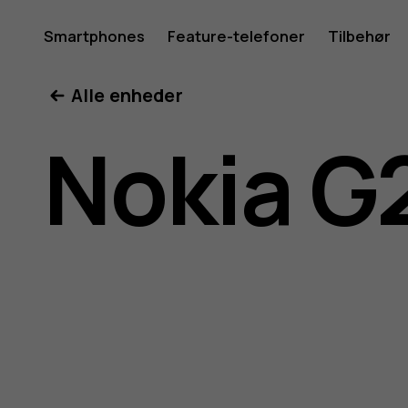
Brugerve
Smartphones
Feature-telefoner
Tilbehør
Min konto
Alle enheder
til
Nokia G
Nokia
G21