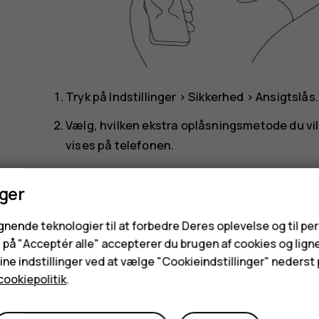
Tryk på
Indstillinger
>
Sikkerhed
>
Ansigtslås
.
Vælg, hvilken ekstra oplåsningsmetode du vil
vises på telefonen.
Hold øjnene åbne, og sørg for, at dit ansigt er ful
nger
f.eks. en hat eller solbriller.
ignende teknologier til at forbedre Deres oplevelse og til pe
Bemærk
: Brug af ansigtsdata til at låse din
e på "Acceptér alle" accepterer du brugen af cookies og lign
mønster eller en adgangskode. Din telefon kan
ne indstillinger ved at vælge "Cookieindstillinger" nederst p
Ansigtslåsen fungerer muligvis ikke korrekt 
cookiepolitik
.
eller lyst.