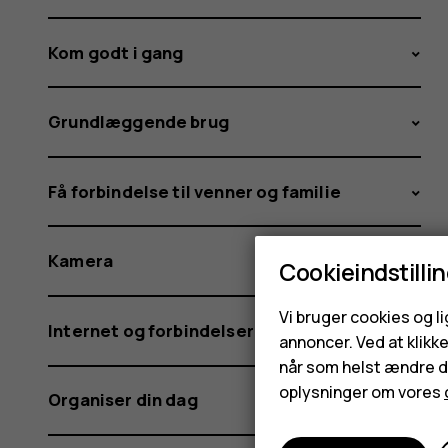
Kom godt i gang
Grundlæggende brug
Få forbindelse til venner og familie
Kamera
Cookieindstilli
Vi bruger cookies og l
Internet og forbindelser
annoncer. Ved at klikk
når som helst ændre di
oplysninger om vores
Organiser din dag