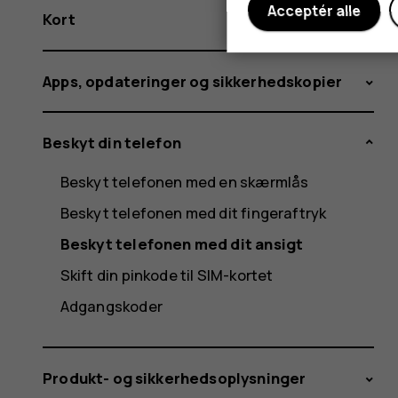
Acceptér alle
Kort
Apps, opdateringer og sikkerhedskopier
Beskyt din telefon
Beskyt telefonen med en skærmlås
Beskyt telefonen med dit fingeraftryk
Beskyt telefonen med dit ansigt
Skift din pinkode til SIM-kortet
Adgangskoder
Produkt- og sikkerhedsoplysninger