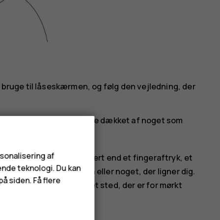
 bruge til låseskærmen, og følg den vejledning, der
dt synligt. Det må ikke være dækket af noget som
rsonalisering af
 telefon op er mindre sikkert end et fingeraftryk, et
ende teknologi. Du kan
 blive låst op af nogen eller noget, der ligner dig.
å siden. Få flere
med baggrundslys eller et sted, der er for mørkt