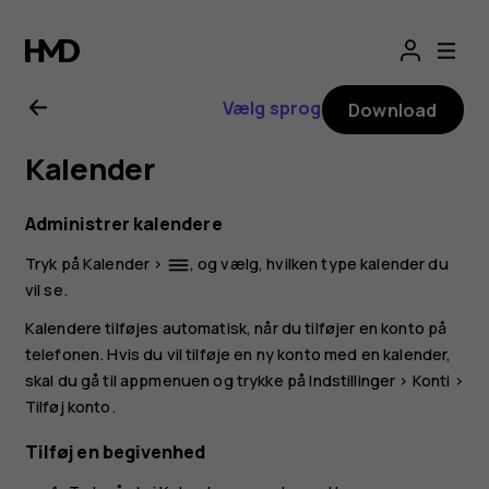
Brugervejledning
til
Vælg sprog
Download
Nokia
Kalender
G21
Administrer kalendere
Tryk på
Kalender
>
, og vælg, hvilken type kalender du
dehaze
vil se.
Kalendere tilføjes automatisk, når du tilføjer en konto på
telefonen. Hvis du vil tilføje en ny konto med en kalender,
skal du gå til appmenuen og trykke på
Indstillinger
>
Konti
>
Tilføj konto
.
Tilføj en begivenhed