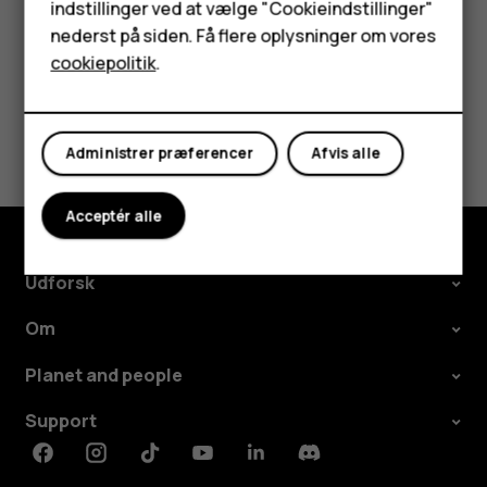
HMD Terra M
indstillinger ved at vælge "Cookieindstillinger"
nederst på siden. Få flere oplysninger om vores
Tablets
cookiepolitik
.
Min konto
Synes du, dette var nyttigt?
Administrer præferencer
Afvis alle
Ja
Nej
Acceptér alle
Udforsk
Om
Planet and people
Support
Facebook
Instagram
Tiktok
Youtube
Linkedin
Discord