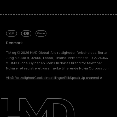
Denmark
TM og © 2026 HMD Global. Alle rettigheder forbeholdes. Bertel
Jungin aukio 9, 02600, Espoo, Finland. Virksomheds-ID 2724044-
2. HMD Global Oy har en licens til Nokias brand for telefoner.
Nokia er et registreret varemærke tilhørende Nokia Corporation.
Vilkår
Fortrolighed
Cookieindstillinger
Etik
Speak Up channel
Om
Reparer, genbrug, genanvend
Support