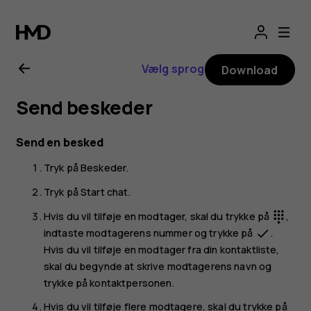
Brugervejledning
til
Vælg sprog
Download
Nokia
Send beskeder
G21
Send en besked
Tryk på
Beskeder
.
Tryk på
Start chat
.
Hvis du vil tilføje en modtager, skal du trykke på
,
dialpad
indtaste modtagerens nummer og trykke på
.
done
Hvis du vil tilføje en modtager fra din kontaktliste,
skal du begynde at skrive modtagerens navn og
trykke på kontaktpersonen.
Hvis du vil tilføje flere modtagere, skal du trykke på