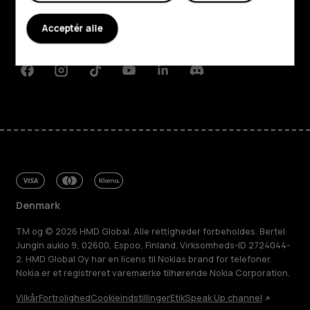
Planet and people
Acceptér alle
Support
Facebook
Instagram
Tiktok
Youtube
Linkedin
Discord
Denmark
TM og © 2026 HMD Global. Alle rettigheder forbeholdes. Bertel
Jungin aukio 9, 02600, Espoo, Finland. Virksomheds-ID 2724044-
2. HMD Global Oy har en licens til Nokias brand for telefoner.
Nokia er et registreret varemærke tilhørende Nokia Corporation.
Vilkår
Fortrolighed
Cookieindstillinger
Etik
Speak Up channel