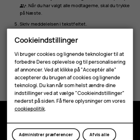
. Når du har valgt alle modtagerne, skal du trykke
på
Næste
.
Skriv meddelelsen i tekstfeltet.
Tryk på
.
send
Cookieindstillinger
Smartphones
Vi bruger cookies og lignende teknologier til at
forbedre Deres oplevelse og til personalisering
Feature-telefoner
af annoncer. Ved at klikke på "Acceptér alle"
Tilbehør
accepterer du brugen af cookies og lignende
Synes du, dette var nyttigt?
teknologi. Du kan når som helst ændre dine
HMD Terra M
indstillinger ved at vælge "Cookieindstillinger"
Ja
Nej
nederst på siden. Få flere oplysninger om vores
Tablets
cookiepolitik
.
Min konto
Udforsk
Administrer præferencer
Afvis alle
Om