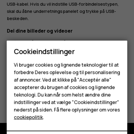
USB-kabel. Hvis du vil indstille USB-forbindelsestypen,
skal du åbne underretningspanelet og trykke på USB-
beskeden.
Del dine billeder og videoer
Tryk på
Billeder
, tryk på det billede, du vil dele, og
tryk på
.
share
Cookieindstillinger
Vælg, hvordan du vil dele billedet eller videoen.
Smartphones
Vi bruger cookies og lignende teknologier til at
forbedre Deres oplevelse og til personalisering
Feature-telefoner
af annoncer. Ved at klikke på "Acceptér alle"
Tilbehør
accepterer du brugen af cookies og lignende
teknologi. Du kan når som helst ændre dine
HMD Terra M
Synes du, dette var nyttigt?
indstillinger ved at vælge "Cookieindstillinger"
nederst på siden. Få flere oplysninger om vores
Tablets
Ja
Nej
cookiepolitik
.
Min konto