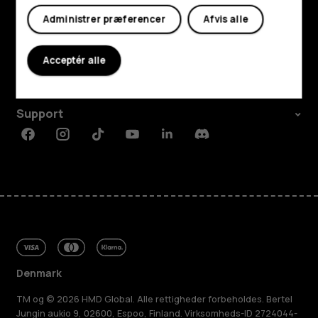
Administrer præferencer
Afvis alle
Udforsk
Om
Acceptér alle
Planet and people
Support
Facebook
Instagram
Tiktok
Youtube
Linkedin
Discord
Denmark
TM og © 2026 HMD Global. Alle rettigheder forbeholdes. Bertel
Jungin aukio 9, 02600, Espoo, Finland. Virksomheds-ID 2724044-