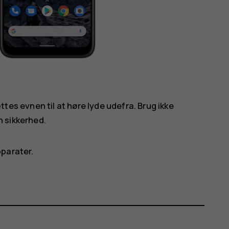
es evnen til at høre lyde udefra. Brug ikke
n sikkerhed.
pparater.