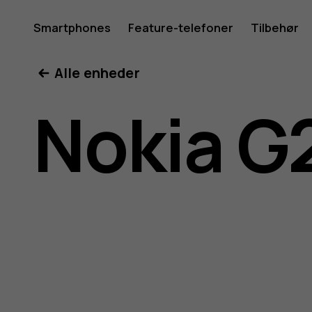
Brugerve
Smartphones
Feature-telefoner
Tilbehør
Min konto
Alle enheder
til
Nokia G
Nokia
G21