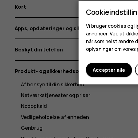
Kort
Cookieindstilli
Vi bruger cookies og l
Apps, opdateringer og sikkerhedskopier
annoncer. Ved at klikk
når som helst ændre di
oplysninger om vores
Beskyt din telefon
Acceptér alle
Produkt- og sikkerhedsoplysninger
Af hensyn til din sikkerhed
Netværkstjenester og priser
Nødopkald
Vedligeholdelse af enheden
Genbrug