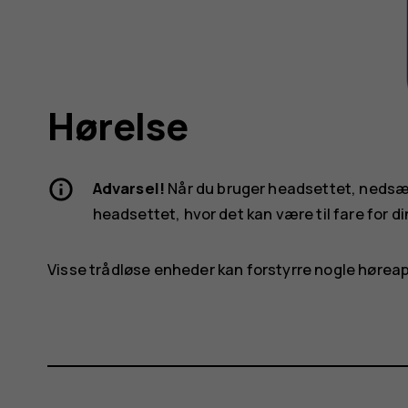
Hørelse
Advarsel!
Når du bruger headsettet, nedsætt
headsettet, hvor det kan være til fare for di
Visse trådløse enheder kan forstyrre nogle hørea