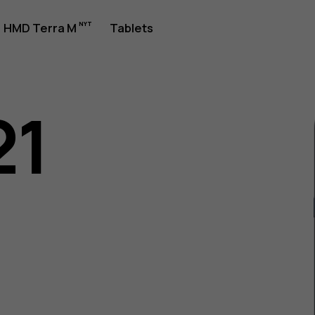
jledning
HMD Terra M
Tablets
21