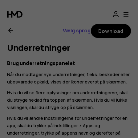
Brugervejledning
til
Vælg sprog
Download
Nokia
Underretninger
G21
Brug underretningspanelet
Når du modtager nye underretninger, f.eks. beskeder eller
ubesvarede opkald, vises der ikoner øverst på skærmen.
Hvis du vil se flere oplysninger om underretningerne, skal
du stryge nedad fra toppen af skærmen. Hvis du vil lukke
visningen, skal du stryge op på skærmen.
Hvis du vil ændre indstillingerne for underretninger for en
app, skal du trykke på
Indstillinger
>
Apps og
underretninger
, trykke på appens navn og derefter på