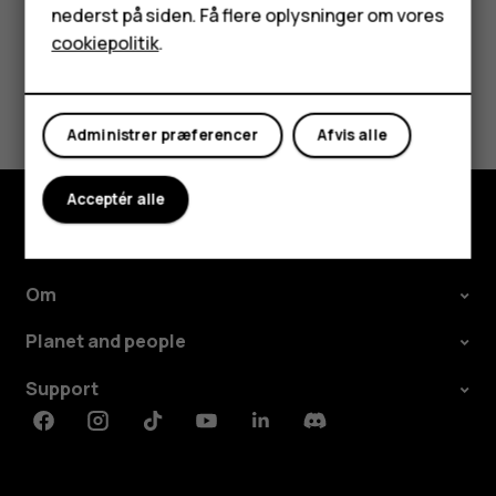
nederst på siden. Få flere oplysninger om vores
Tablets
cookiepolitik
.
Synes du, dette var nyttigt?
Min konto
Administrer præferencer
Afvis alle
Ja
Nej
Acceptér alle
Udforsk
Om
Planet and people
Support
Facebook
Instagram
Tiktok
Youtube
Linkedin
Discord