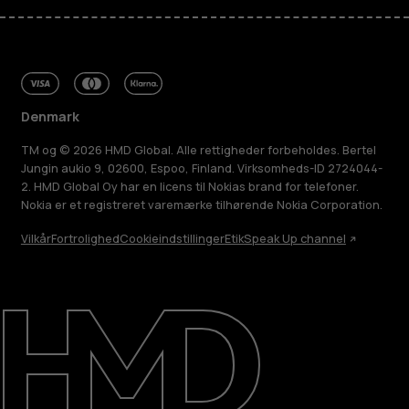
Denmark
TM og © 2026 HMD Global. Alle rettigheder forbeholdes. Bertel
Jungin aukio 9, 02600, Espoo, Finland. Virksomheds-ID 2724044-
2. HMD Global Oy har en licens til Nokias brand for telefoner.
Nokia er et registreret varemærke tilhørende Nokia Corporation.
Vilkår
Fortrolighed
Cookieindstillinger
Etik
Speak Up channel
Om
Reparer, genbrug, genanvend
Support
Denmark