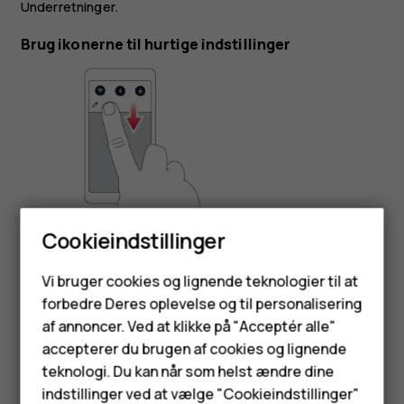
Underretninger
.
Brug ikonerne til hurtige indstillinger
Du kan aktivere funktioner ved at trykke på ikonerne til
Cookieindstillinger
hurtige indstillinger i underretningspanelet. Hvis du vil se
Smartphones
flere ikoner, skal du trække menuen ned.
Vi bruger cookies og lignende teknologier til at
forbedre Deres oplevelse og til personalisering
Feature-telefoner
Hvis du vil arrangere ikonerne på en ny måde, skal du
af annoncer. Ved at klikke på "Acceptér alle"
trykke på
, trykke på og holde et ikon og derefter
mode_edit
Tilbehør
accepterer du brugen af cookies og lignende
trække det til en anden placering.
teknologi. Du kan når som helst ændre dine
HMD Terra M
indstillinger ved at vælge "Cookieindstillinger"