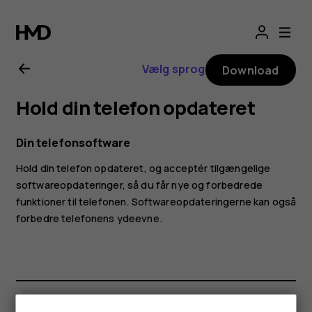
Brugervejledning
til
Vælg sprog
Download
Nokia
Hold din telefon opdateret
G21
Din telefonsoftware
Hold din telefon opdateret, og acceptér tilgængelige
softwareopdateringer, så du får nye og forbedrede
funktioner til telefonen. Softwareopdateringerne kan også
forbedre telefonens ydeevne.