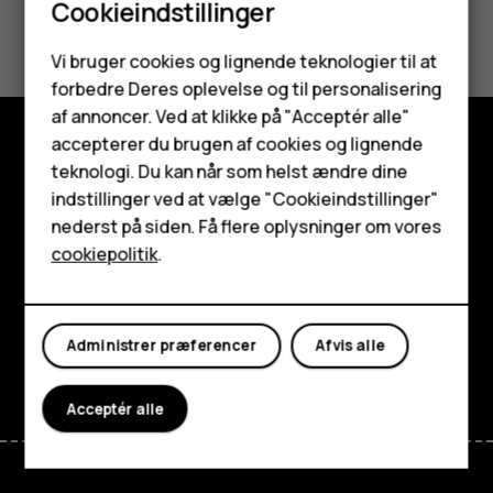
Cookieindstillinger
Synes du, dette var nyttigt?
Smartphones
Vi bruger cookies og lignende teknologier til at
Ja
Nej
forbedre Deres oplevelse og til personalisering
Feature-telefoner
af annoncer. Ved at klikke på "Acceptér alle"
Tilbehør
accepterer du brugen af cookies og lignende
teknologi. Du kan når som helst ændre dine
Udforsk
HMD Terra M
indstillinger ved at vælge "Cookieindstillinger"
Om
nederst på siden. Få flere oplysninger om vores
Tablets
cookiepolitik
.
Planet and people
Min konto
Support
Administrer præferencer
Afvis alle
Facebook
Instagram
Tiktok
Youtube
Linkedin
Discord
Acceptér alle