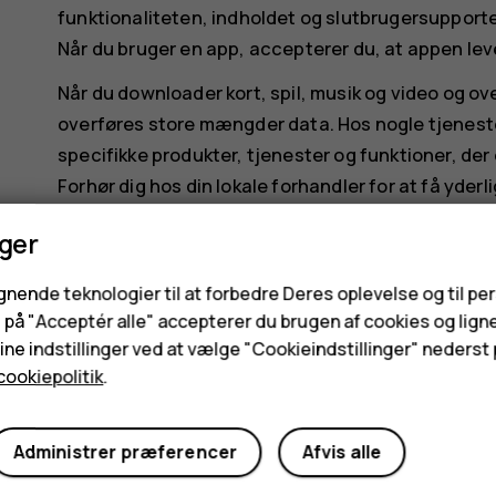
funktionaliteten, indholdet og slutbrugersupport
Når du bruger en app, accepterer du, at appen lev
Når du downloader kort, spil, musik og video og ove
overføres store mængder data. Hos nogle tjeneste
specifikke produkter, tjenester og funktioner, der 
Forhør dig hos din lokale forhandler for at få yder
sprogindstillinger.
nger
Visse funktioner, funktionaliteter og produktsp
underlagt yderligere vilkår, betingelser og gebyrer
ignende teknologier til at forbedre Deres oplevelse og til pe
e på "Acceptér alle" accepterer du brugen af cookies og lign
Alle specifikationer, funktioner og andre produkt
ne indstillinger ved at vælge "Cookieindstillinger" nederst p
cookiepolitik
.
HMD Globals politik om beskyttelse af personlige 
[
http://www.hmd.com/privacy
] (
http://www.hmd.
Administrer præferencer
Afvis alle
HMD Global Oy har eksklusiv licens til Nokia-mærket
varemærke tilhørende Nokia Corporation.