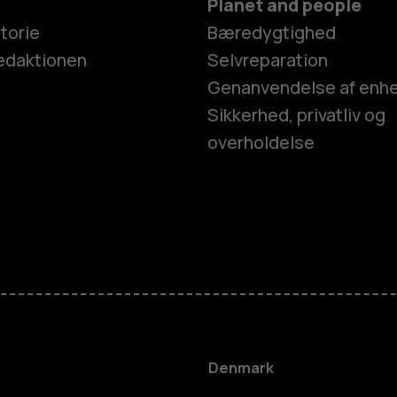
Planet and people
torie
Bæredygtighed
edaktionen
Selvreparation
Genanvendelse af enh
Sikkerhed, privatliv og
overholdelse
Smartphon
Feature-tel
Tilbehør
Denmark