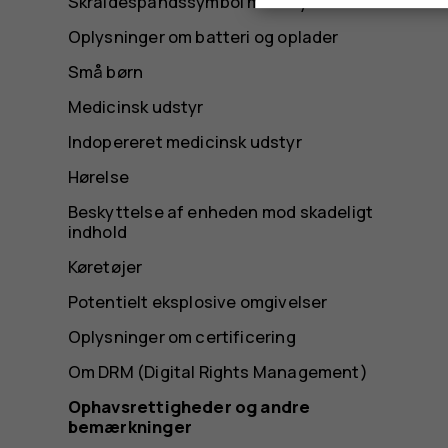
Skraldespandssymbol med kryds over
Oplysninger om batteri og oplader
Små børn
Medicinsk udstyr
Indopereret medicinsk udstyr
Hørelse
Beskyttelse af enheden mod skadeligt
indhold
Køretøjer
Potentielt eksplosive omgivelser
Oplysninger om certificering
Om DRM (Digital Rights Management)
Ophavsrettigheder og andre
bemærkninger