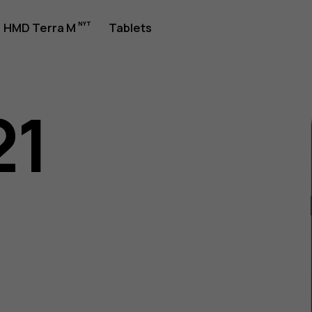
jledning
HMD Terra M
Tablets
21