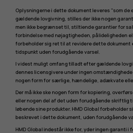
Oplysningerne i dette dokument leveres "som de e
gældende lovgivning, stilles der ikke nogen garanti
men ikke begrænset til, stiltiende garantier for s
forbindelse med nøjagtigheden, pålideligheden el
forbeholder sig ret til at revidere dette dokument 
tidspunkt uden forudgående varsel.
I videst muligt omfang tilladt efter gældende lovg
dennes licensgivere under ingen omstændigheder a
nogen form for særlige, hændelige, adækvate eller
Der må ikke ske nogen form for kopiering, overførs
eller nogen del af det uden forudgående skriftlig 
løbende sine produkter. HMD Global forbeholder sig
beskrevet i dette dokument, uden forudgående va
HMD Global indestår ikke for, yder ingen garanti i 