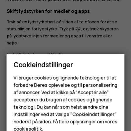
Skift lydstyrken for medier og apps
Tryk på en lydstyrketast på siden af telefonen for at se
statuslinjen for lydstyrke. Tryk på
, og træk skyderen
tune
på lydstyrkelinjen for medier og apps til venstre eller
højre.
Indstil telefonen til lydløs
Cookieindstillinger
Hvis du vil indstille telefonen til lydløs, skal du trykke på
tasten for lydstyrke ned, trykke på
for at indstille din
notifications_none
Smartphones
Vi bruger cookies og lignende teknologier til at
telefon til kun at vibrere og trykke på
for at indstille
vibration
forbedre Deres oplevelse og til personalisering
Feature-telefoner
den til lydløs.
af annoncer. Ved at klikke på "Acceptér alle"
Tilbehør
accepterer du brugen af cookies og lignende
teknologi. Du kan når som helst ændre dine
HMD Terra M
indstillinger ved at vælge "Cookieindstillinger"
nederst på siden. Få flere oplysninger om vores
Tablets
Synes du, dette var nyttigt?
cookiepolitik
.