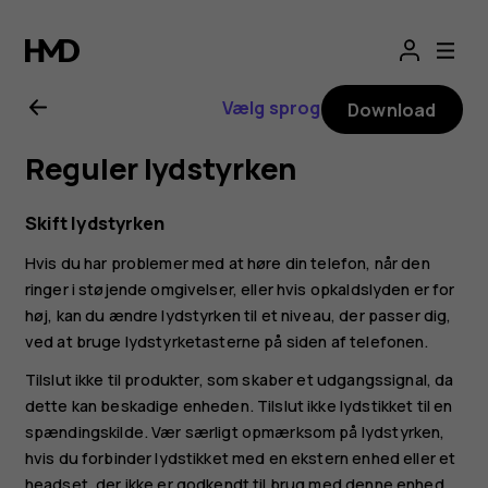
Brugervejledning
til
Vælg sprog
Download
Nokia
Reguler lydstyrken
G21
Skift lydstyrken
Hvis du har problemer med at høre din telefon, når den
ringer i støjende omgivelser, eller hvis opkaldslyden er for
høj, kan du ændre lydstyrken til et niveau, der passer dig,
ved at bruge lydstyrketasterne på siden af telefonen.
Tilslut ikke til produkter, som skaber et udgangssignal, da
dette kan beskadige enheden. Tilslut ikke lydstikket til en
spændingskilde. Vær særligt opmærksom på lydstyrken,
hvis du forbinder lydstikket med en ekstern enhed eller et
headset, der ikke er godkendt til brug med denne enhed.