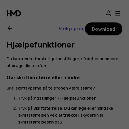
Brugervejledning
til
Vælg sprog
Download
Nokia
Hjælpefunktioner
G21
Du kan ændre forskellige indstillinger, så det er nemmere
at bruge din telefon.
Gør skriften større eller mindre.
Skal skrifttyperne på telefonen være større?
Tryk på
Indstillinger
>
Hjælpefunktioner
.
Tryk på
Skriftstørrelse
. Du kan øge eller mindske
skriftstørrelsen ved at trække i skyderen til
skriftstørrelsesniveau.