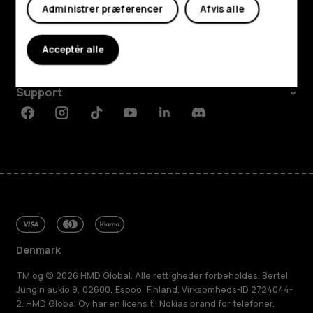
Udforsk
Administrer præferencer
Afvis alle
Om
Acceptér alle
Planet and people
Support
Facebook
Instagram
Tiktok
Youtube
Linkedin
Discord
Denmark
TM og © 2026 HMD Global. Alle rettigheder forbeholdes. Bertel
Jungin aukio 9, 02600, Espoo, Finland. Virksomheds-ID 2724044-
2. HMD Global Oy har en licens til Nokias brand for telefoner.