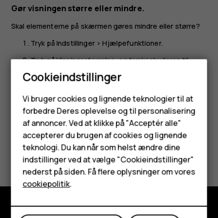
Gør visningen større eller mindre.
Skal elementerne på skærmen gøres mindre eller større?
Tryk på
Indstillinger
>
Hjælpefunktioner
.
Tryk på
Visningsstørrelse
, og træk i skyderen til
visningsstørrelsesniveau for at justere størrelsen
Cookieindstillinger
på visningen.
Smartphones
Vi bruger cookies og lignende teknologier til at
forbedre Deres oplevelse og til personalisering
Feature-telefoner
af annoncer. Ved at klikke på "Acceptér alle"
Tilbehør
accepterer du brugen af cookies og lignende
teknologi. Du kan når som helst ændre dine
Synes du, dette var nyttigt?
HMD Terra M
indstillinger ved at vælge "Cookieindstillinger"
nederst på siden. Få flere oplysninger om vores
Tablets
Ja
Nej
cookiepolitik
.
Min konto