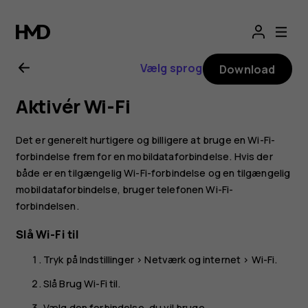
Brugervejledning
til
Vælg sprog
Download
Nokia
Aktivér Wi-Fi
G21
Det er generelt hurtigere og billigere at bruge en Wi-Fi-
forbindelse frem for en mobildataforbindelse. Hvis der
både er en tilgængelig Wi-Fi-forbindelse og en tilgængelig
mobildataforbindelse, bruger telefonen Wi-Fi-
forbindelsen.
Slå Wi-Fi til
Tryk på
Indstillinger
>
Netværk og internet
>
Wi-Fi
.
Slå
Brug Wi-Fi
til.
Vælg den forbindelse, du vil bruge.