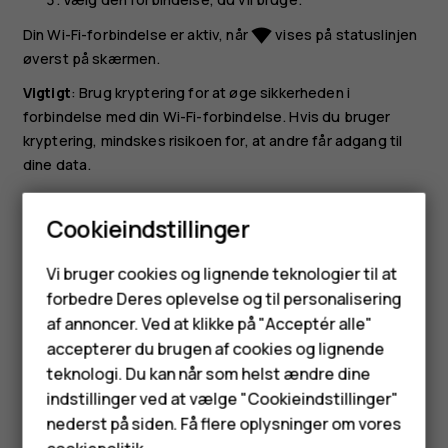
Din Wi-Fi-forbindelse er aktiv, når
vises på statuslinjen
network_wifi
øverst på skærmen.
Vigtigt
: Brug kryptering for at øge sikkerheden i
forbindelse med din Wi-Fi-forbindelse. Hvis du bruger
kryptering, mindskes risikoen for, at andre får adgang til
dine data.
Tip:
Hvis du vil finde din placering, når der ikke er
Cookieindstillinger
nogen tilgængelige satellitsignaler, f.eks. når du er
indendørs eller står mellem høje bygninger, skal du
Smartphones
Vi bruger cookies og lignende teknologier til at
slå Wi-Fi til for at forbedre positionsbestemmelsens
forbedre Deres oplevelse og til personalisering
nøjagtighed.
Feature-telefoner
af annoncer. Ved at klikke på "Acceptér alle"
Tilbehør
accepterer du brugen af cookies og lignende
teknologi. Du kan når som helst ændre dine
HMD Terra M
indstillinger ved at vælge "Cookieindstillinger"
nederst på siden. Få flere oplysninger om vores
Tablets