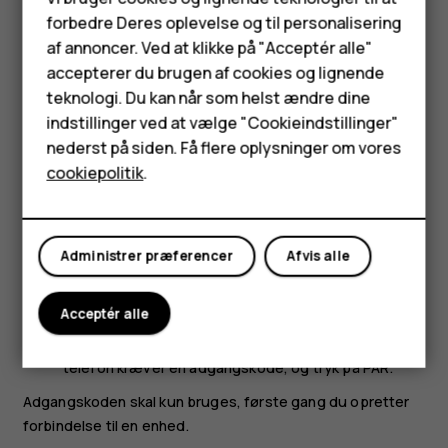
forbedre Deres oplevelse og til personalisering
Du kan bruge flere Bluetooth-forbindelser på samme tid.
Feature-telefoner
af annoncer. Ved at klikke på "Acceptér alle"
Du kan f.eks. sende ting til en anden telefon, mens du
Tilbehør
accepterer du brugen af cookies og lignende
bruger et Bluetooth-headset.
teknologi. Du kan når som helst ændre dine
Tryk på
Indstillinger
>
Tilsluttede enheder
>
HMD Terra M
indstillinger ved at vælge "Cookieindstillinger"
Forbindelsesindstillinger
>
Bluetooth
.
nederst på siden. Få flere oplysninger om vores
Tablets
Sørg for, at Bluetooth er slået til på begge telefoner,
cookiepolitik
.
og at telefonerne er synlige for hinanden.
Min konto
Gå til det indhold, du vil sende, og tryk på
>
share
Bluetooth
.
Administrer præferencer
Afvis alle
Tryk på din vens telefon på listen over fundne
Bluetooth-enheder.
Acceptér alle
Skriv eller acceptér adgangskoden, hvis den anden
telefon kræver en adgangskode, og tryk på
PAR
.
Adgangskoden skal kun bruges, første gang du opretter
forbindelse til en enhed.