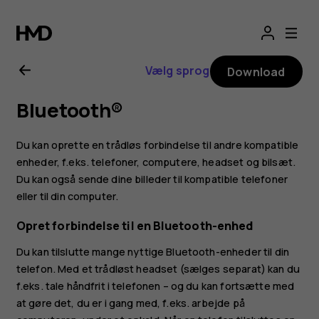
Brugervejledning
til
Vælg sprog
Download
Nokia
Bluetooth®
G21
Du kan oprette en trådløs forbindelse til andre kompatible
enheder, f.eks. telefoner, computere, headset og bilsæt.
Du kan også sende dine billeder til kompatible telefoner
eller til din computer.
Opret forbindelse til en Bluetooth-enhed
Du kan tilslutte mange nyttige Bluetooth-enheder til din
telefon. Med et trådløst headset (sælges separat) kan du
f.eks. tale håndfrit i telefonen – og du kan fortsætte med
at gøre det, du er i gang med, f.eks. arbejde på