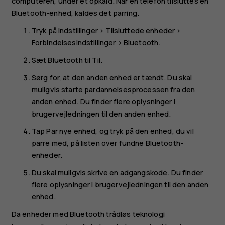
computeren, under et opkald. Når en telefon tilsluttes en
Bluetooth-enhed, kaldes det parring.
Tryk på
Indstillinger
>
Tilsluttede enheder
>
Forbindelsesindstillinger
>
Bluetooth
.
Sæt
Bluetooth
til
Til
.
Sørg for, at den anden enhed er tændt. Du skal
muligvis starte pardannelsesprocessen fra den
anden enhed. Du finder flere oplysninger i
brugervejledningen til den anden enhed.
Tap
Par nye enhed
, og tryk på den enhed, du vil
parre med, på listen over fundne Bluetooth-
enheder.
Du skal muligvis skrive en adgangskode. Du finder
flere oplysninger i brugervejledningen til den anden
enhed.
Da enheder med Bluetooth trådløs teknologi