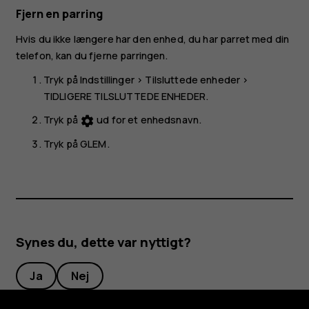
Fjern en parring
Hvis du ikke længere har den enhed, du har parret med din
telefon, kan du fjerne parringen.
Tryk på
Indstillinger
>
Tilsluttede enheder
>
TIDLIGERE TILSLUTTEDE ENHEDER
.
Tryk på
ud for et enhedsnavn.
settings
Tryk på
GLEM
.
Synes du, dette var nyttigt?
Ja
Nej