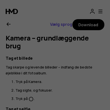
Brugervejledning
til
Vælg sprog
Download
Nokia
Kamera – grundlæggende
G21
brug
Tag et billede
Tag skarpe og levende billeder – indfang de bedste
øjeblikke i dit fotoalbum.
Tryk på
Kamera
.
Tag sigte, og fokuser.
Tryk på
.
panorama_fish_eye
Tag et selfie