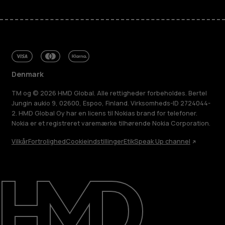
Denmark
TM og © 2026 HMD Global. Alle rettigheder forbeholdes. Bertel
Jungin aukio 9, 02600, Espoo, Finland. Virksomheds-ID 2724044-
2. HMD Global Oy har en licens til Nokias brand for telefoner.
Nokia er et registreret varemærke tilhørende Nokia Corporation.
Vilkår
Fortrolighed
Cookieindstillinger
Etik
Speak Up channel
Om
Reparer, genbrug, genanvend
Support
Denmark