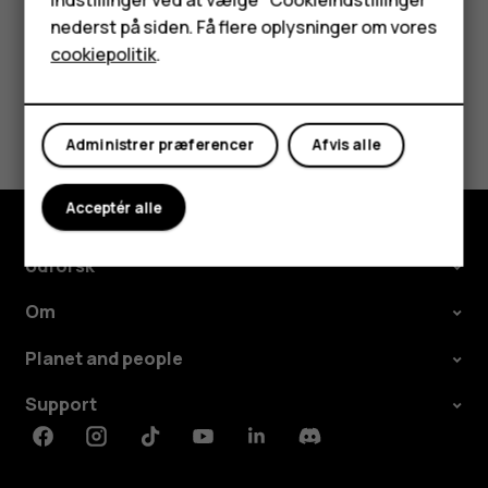
HMD Terra M
nederst på siden. Få flere oplysninger om vores
Tablets
cookiepolitik
.
Min konto
Synes du, dette var nyttigt?
Administrer præferencer
Afvis alle
Ja
Nej
Acceptér alle
Udforsk
Om
Planet and people
Support
Facebook
Instagram
Tiktok
Youtube
Linkedin
Discord