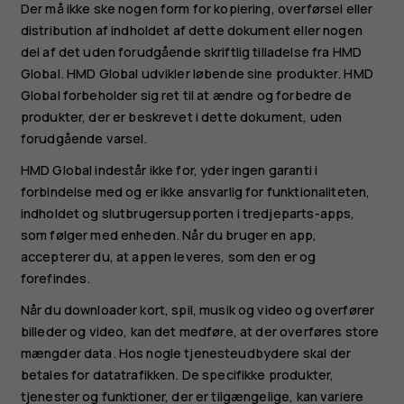
Der må ikke ske nogen form for kopiering, overførsel eller
distribution af indholdet af dette dokument eller nogen
del af det uden forudgående skriftlig tilladelse fra HMD
Global. HMD Global udvikler løbende sine produkter. HMD
Global forbeholder sig ret til at ændre og forbedre de
produkter, der er beskrevet i dette dokument, uden
forudgående varsel.
HMD Global indestår ikke for, yder ingen garanti i
forbindelse med og er ikke ansvarlig for funktionaliteten,
indholdet og slutbrugersupporten i tredjeparts-apps,
som følger med enheden. Når du bruger en app,
accepterer du, at appen leveres, som den er og
forefindes.
Når du downloader kort, spil, musik og video og overfører
billeder og video, kan det medføre, at der overføres store
mængder data. Hos nogle tjenesteudbydere skal der
betales for datatrafikken. De specifikke produkter,
tjenester og funktioner, der er tilgængelige, kan variere