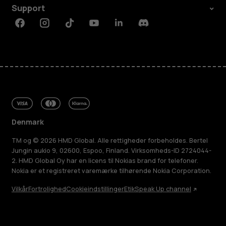
Support
Facebook
Instagram
Tiktok
Youtube
Linkedin
Discord
Denmark
TM og © 2026 HMD Global. Alle rettigheder forbeholdes. Bertel
Jungin aukio 9, 02600, Espoo, Finland. Virksomheds-ID 2724044-
2. HMD Global Oy har en licens til Nokias brand for telefoner.
Nokia er et registreret varemærke tilhørende Nokia Corporation.
Vilkår
Fortrolighed
Cookieindstillinger
Etik
Speak Up channel