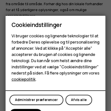
fra område til område. Forhør dig hos din lokale forhandler
for at få yderligere oplysninger, også om mulige
sprogindstillinger.
Cookieindstillinger
Visse funktioner, funktionaliteter og
produktspecifikationer kan være netværksafhængige og
Smartphones
Vi bruger cookies og lignende teknologier til at
underlagt yderligere vilkår, betingelser og gebyrer.
forbedre Deres oplevelse og til personalisering
Feature-telefoner
Alle specifikationer, funktioner og andre
af annoncer. Ved at klikke på "Acceptér alle"
produktoplysninger kan ændres uden varsel.
Tilbehør
accepterer du brugen af cookies og lignende
HMD Globals politik om beskyttelse af personlige
teknologi. Du kan når som helst ændre dine
HMD Terra M
oplysninger, som er tilgængelig på
indstillinger ved at vælge "Cookieindstillinger"
[
http://www.hmd.com/privacy
]
nederst på siden. Få flere oplysninger om vores
Tablets
(
http://www.hmd.com/privacy
), gælder for din brug af
cookiepolitik
.
enheden.
Min konto
HMD Global Oy har eksklusiv licens til Nokia-mærket til
telefoner og tablets. Nokia er et registreret varemærke
Administrer præferencer
Afvis alle
tilhørende Nokia Corporation.