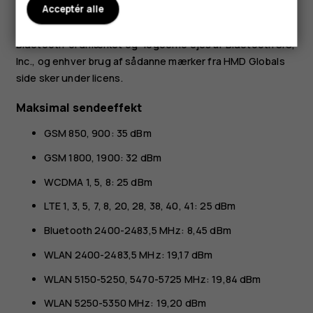
Android, Google og andre relaterede mærker og logoer er
Acceptér alle
varemærker tilhørende Google LLC.
Bluetooth-ordmærket og -logoerne ejes af Bluetooth SIG,
Inc., og enhver brug af sådanne mærker fra HMD Globals
side sker under licens.
Maksimal sendeeffekt
GSM 850, 900: 35 dBm
GSM 1800, 1900: 32 dBm
WCDMA 1, 5, 8: 25 dBm
LTE 1, 3, 5, 7, 8, 20, 28, 38, 40, 41: 25 dBm
Bluetooth 2400-2483,5 MHz: 8,45 dBm
WLAN 2400-2483,5 MHz: 19,17 dBm
WLAN 5150-5250, 5470-5725 MHz: 19,84 dBm
WLAN 5250-5350 MHz: 19,20 dBm