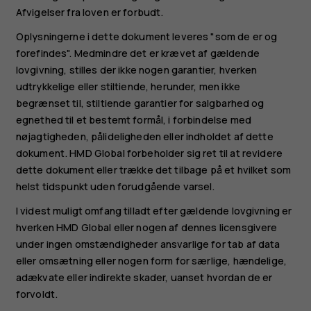
Afvigelser fra loven er forbudt.
Oplysningerne i dette dokument leveres "som de er og
forefindes". Medmindre det er krævet af gældende
lovgivning, stilles der ikke nogen garantier, hverken
udtrykkelige eller stiltiende, herunder, men ikke
begrænset til, stiltiende garantier for salgbarhed og
egnethed til et bestemt formål, i forbindelse med
nøjagtigheden, pålideligheden eller indholdet af dette
dokument. HMD Global forbeholder sig ret til at revidere
dette dokument eller trække det tilbage på et hvilket som
helst tidspunkt uden forudgående varsel.
I videst muligt omfang tilladt efter gældende lovgivning er
hverken HMD Global eller nogen af dennes licensgivere
under ingen omstændigheder ansvarlige for tab af data
eller omsætning eller nogen form for særlige, hændelige,
adækvate eller indirekte skader, uanset hvordan de er
forvoldt.