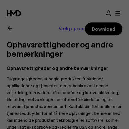
Brugervejledning
til
Vælg sprog
Download
Nokia
Ophavsrettigheder og andre
G21
bemærkninger
Ophavsrettigheder og andre bemærkninger
Tilgængeligheden af nogle produkter, funktioner,
applikationer og tjenester, der er beskrevet i denne
vejledning, kan variere efter område og kræve aktivering,
tilmelding, netværk og/eller internetforbindelse og et
relevant tjenesteabonnement. Kontakt din forhandler eller
tjenesteudbyder for at få flere oplysninger. Denne enhed
kan indeholde produkter, teknologi eller software, som er
underlagt eksportlove og -regler fra USA og andre lande.