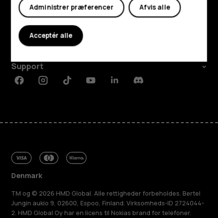
Udforsk
Administrer præferencer
Afvis alle
Om
Acceptér alle
Planet and people
Support
Facebook
Instagram
Tiktok
Youtube
Linkedin
Discord
Denmark
TM og © 2026 HMD Global. Alle rettigheder forbeholdes. Bertel
Jungin aukio 9, 02600, Espoo, Finland. Virksomheds-ID 2724044-
2. HMD Global Oy har en licens til Nokias brand for telefoner.