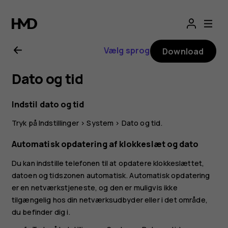
Brugervejledning
til
Vælg sprog
Download
Nokia
Dato og tid
G21
Indstil dato og tid
Tryk på
Indstillinger
>
System
>
Dato og tid
.
Automatisk opdatering af klokkeslæt og dato
Du kan indstille telefonen til at opdatere klokkeslættet,
datoen og tidszonen automatisk. Automatisk opdatering
er en netværkstjeneste, og den er muligvis ikke
tilgængelig hos din netværksudbyder eller i det område,
du befinder dig i.