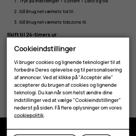
Tryk på
Indstillinger
>
System
>
Dato og tid
.
Slå
Brug netværkets tid
til.
Slå
Brug netværkets tidszone
til.
Skift til 24-timers ur
Tryk på
Indstillinger
>
System
>
Dato og tid
, og slå
Brug
Cookieindstillinger
24-timersformat
til.
Smartphones
Vi bruger cookies og lignende teknologier til at
forbedre Deres oplevelse og til personalisering
Feature-telefoner
af annoncer. Ved at klikke på "Acceptér alle"
Tilbehør
accepterer du brugen af cookies og lignende
teknologi. Du kan når som helst ændre dine
Synes du, dette var nyttigt?
HMD Terra M
indstillinger ved at vælge "Cookieindstillinger"
nederst på siden. Få flere oplysninger om vores
Tablets
Ja
Nej
cookiepolitik
.
Min konto