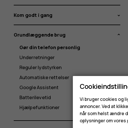
Kom godt i gang
Grundlæggende brug
Gør din telefon personlig
Underretninger
Reguler lydstyrken
Automatiske rettelser
Cookieindstilli
Google Assistent
Batterilevetid
Vi bruger cookies og l
annoncer. Ved at klikk
Hjælpefunktioner
når som helst ændre di
oplysninger om vores