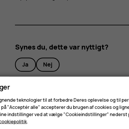
Synes du, dette var nyttigt?
Ja
Nej
nger
ignende teknologier til at forbedre Deres oplevelse og til pe
e på "Acceptér alle" accepterer du brugen af cookies og lign
ne indstillinger ved at vælge "Cookieindstillinger" nederst p
cookiepolitik
.