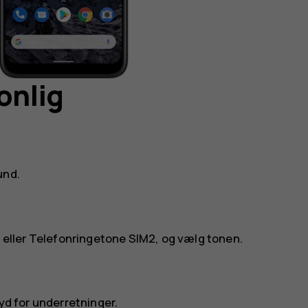
onlig
und
.
1
eller
Telefonringetone SIM2
, og vælg tonen.
yd for underretninger
.