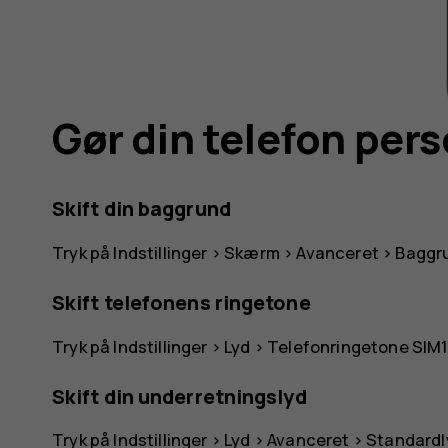
Gør din telefon pers
Skift din baggrund
Tryk på
Indstillinger
>
Skærm
>
Avanceret
>
Baggr
Skift telefonens ringetone
Tryk på
Indstillinger
>
Lyd
>
Telefonringetone SIM
Skift din underretningslyd
Tryk på
Indstillinger
>
Lyd
>
Avanceret
>
Standardl