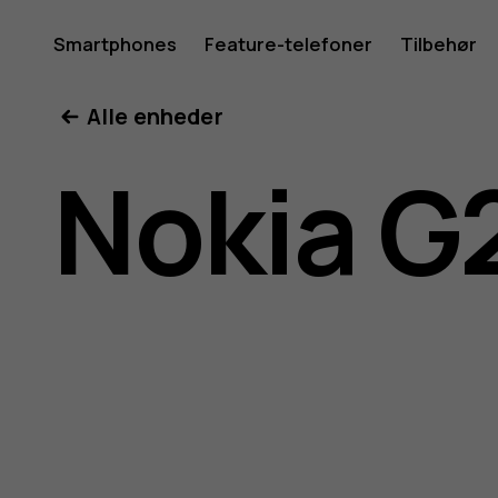
Brugerve
Smartphones
Feature-telefoner
Tilbehør
Min konto
Alle enheder
til
Nokia G
Nokia
G21