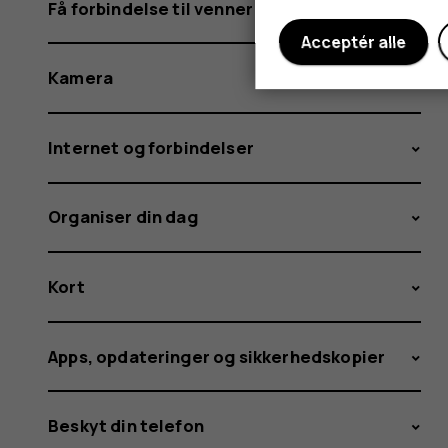
Få forbindelse til venner og familie
Acceptér alle
Kamera
Internet og forbindelser
Organiser din dag
Kort
Apps, opdateringer og sikkerhedskopier
Beskyt din telefon