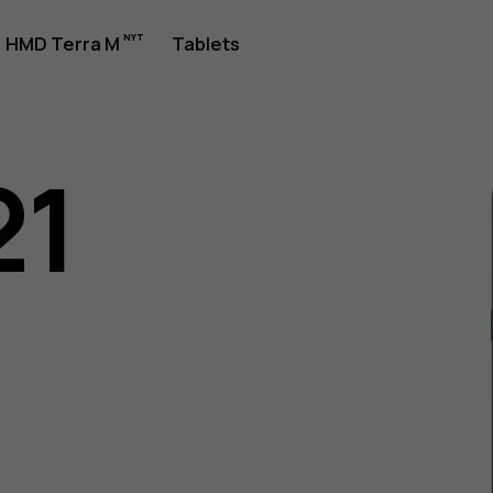
jledning
HMD Terra M
Tablets
21