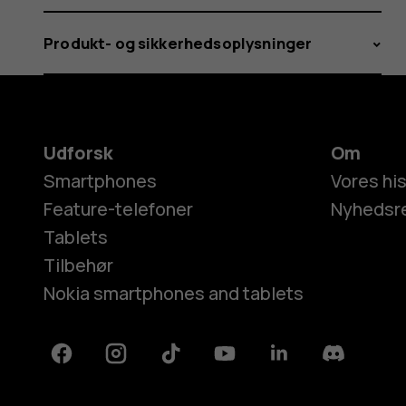
Produkt- og sikkerhedsoplysninger
Udforsk
Om
Smartphones
Vores his
Feature-telefoner
Nyhedsr
Tablets
Tilbehør
Nokia smartphones and tablets
Facebook
Instagram
Tiktok
Youtube
Linkedin
Discord