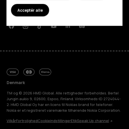
Planet and people
Acceptér alle
Support
Facebook
Instagram
Tiktok
Youtube
Linkedin
Discord
Denmark
TM og © 2026 HMD Global. Alle rettigheder forbeholdes. Bertel
Jungin aukio 9, 02600, Espoo, Finland. Virksomheds-ID 2724044-
2. HMD Global Oy har en licens til Nokias brand for telefoner.
Nokia er et registreret varemærke tilhørende Nokia Corporation.
Vilkår
Fortrolighed
Cookieindstillinger
Etik
Speak Up channel