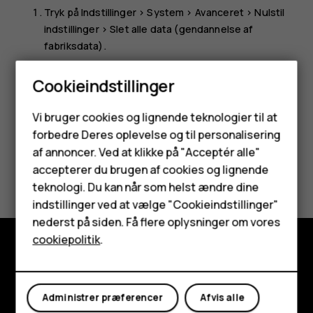
Tryk på
Indstillinger
>
System
>
Avanceret
>
Nulstil
indstillinger
>
Slet alle data (gendannelse af
fabriksdata)
.
Følg de instruktioner, der vises på din telefon.
Cookieindstillinger
Smartphones
Vi bruger cookies og lignende teknologier til at
forbedre Deres oplevelse og til personalisering
Feature-telefoner
af annoncer. Ved at klikke på "Acceptér alle"
Tilbehør
Synes du, dette var nyttigt?
accepterer du brugen af cookies og lignende
teknologi. Du kan når som helst ændre dine
HMD Terra M
Ja
Nej
indstillinger ved at vælge "Cookieindstillinger"
nederst på siden. Få flere oplysninger om vores
Tablets
cookiepolitik
.
Udforsk
Min konto
Om
Administrer præferencer
Afvis alle