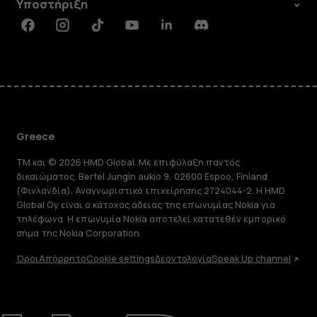
Υποστήριξη
Facebook
Instagram
Tiktok
Youtube
Linkedin
Discord
Greece
TM και © 2026 HMD Global. Με επιφύλαξη παντός
δικαιώματος. Bertel Jungin aukio 9, 02600 Espoo, Finland
(Φινλανδία). Αναγνωριστικό επιχείρησης 2724044-2. Η HMD
Global Oy είναι ο κάτοχος άδειας της επωνυμίας Nokia για
τηλέφωνα. Η επωνυμία Nokia αποτελεί κατατεθέν εμπορικό
σήμα της Nokia Corporation.
Όροι
Απόρρητο
Cookie settings
Δεοντολογία
Speak Up channel
Πληροφορίες
Επισκευή, επαναχρησιμοποίηση,