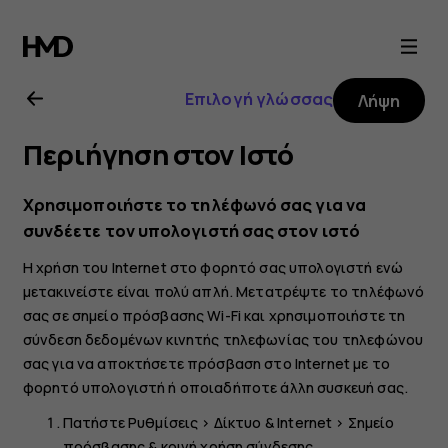
Οδηγίες
χρήσης
Επιλογή γλώσσας
Λήψη
Nokia
Περιήγηση στον Ιστό
6.2
Χρησιμοποιήστε το τηλέφωνό σας για να
συνδέετε τον υπολογιστή σας στον ιστό
Η χρήση του Internet στο φορητό σας υπολογιστή ενώ
μετακινείστε είναι πολύ απλή. Μετατρέψτε το τηλέφωνό
σας σε σημείο πρόσβασης Wi-Fi και χρησιμοποιήστε τη
σύνδεση δεδομένων κινητής τηλεφωνίας του τηλεφώνου
σας για να αποκτήσετε πρόσβαση στο Internet με το
φορητό υπολογιστή ή οποιαδήποτε άλλη συσκευή σας.
Πατήστε
Ρυθμίσεις
>
Δίκτυο & Internet
>
Σημείο
πρόσβασης & κοινή χρήση σύνδεσης
.