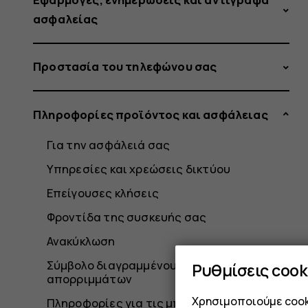
ασφαλείας
Προστασία του τηλεφώνου σας
Πληροφορίες προϊόντος και ασφάλειας
Για την ασφάλειά σας
Υπηρεσίες και χρεώσεις δικτύου
Επείγουσες κλήσεις
Φροντίδα της συσκευής σας
Ανακύκλωση
Σύμβολο διαγραμμένου τροχήλατου κάδου
Ρυθμίσεις cook
απορριμμάτων
Χρησιμοποιούμε cooki
Πληροφορίες για τις μπαταρίες και τον