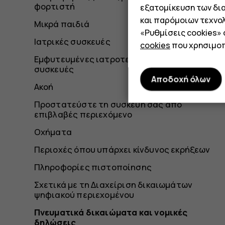
φορτιστή
εξατομίκευση των δι
και παρόμοιων τεχνολ
Μικρά παιδιά
«Ρυθμίσεις cookies»
Ιατρικές συσκευές
cookies
που χρησιμοπ
Εμφυτευμένες ιατροτεχνολογικές
συσκευές
Αποδοχή όλων
Ακοή
Προστατεύστε τη συσκευή σας από
επιβλαβές περιεχόμενο
Οχήματα
Περιοχές όπου υπάρχει κίνδυνος εκρήξεων
Πληροφορίες πιστοποίησης
Σχετικά με τη Διαχείριση δικαιωμάτων
ψηφιακού περιεχομένου
Πνευματικά δικαιώματα και νομικές
δηλώσεις