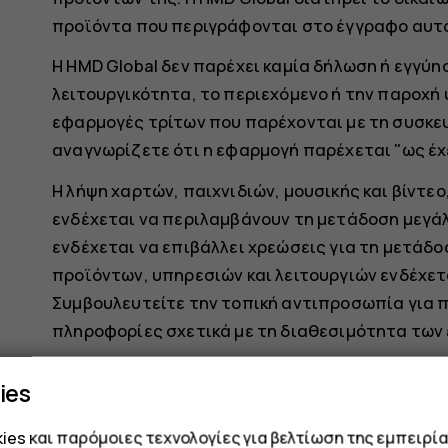
προϊόντα που περιγράφονται στο έγγραφο αυτό
Η HMD Global δεν παρέχει καμία δήλωση ή εγγύησ
λειτουργικότητα, το περιεχόμενο ή την παροχή
εφαρμογές τρίτων που παρέχονται με τη συσκευ
αναγνωρίζετε ότι η εφαρμογή παρέχεται "ως έχε
Η λήψη χαρτών, παιχνιδιών, μουσικής και βίντεο
ενδέχεται να περιλαμβάνουν τη μετάδοση μεγά
ενδέχεται να επιβάλλει χρεώσεις για τη μετάδ
προϊόντων, υπηρεσιών και λειτουργιών ενδέχετα
Συμβουλευτείτε την τοπική αντιπροσωπία για π
πληροφορίες σχετικά με τη διαθεσιμότητα των
Ορισμένες δυνατότητες, λειτουργίες και προδ
ies
από το δίκτυο και να υπόκεινται σε πρόσθετους
es και παρόμοιες τεχνολογίες για βελτίωση της εμπειρία
Όλες οι προδιαγραφές, οι δυνατότητες και άλ