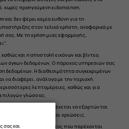
, χωρίς προηγούμενη ειδοποίηση.
η και δεν φέρει καμία ευθύνη για τη
 υποστήριξης στον τελικό χρήστη, αναφορικά με
ή σας. Με τη χρήση μιας εφαρμογής,
ι".
, καθώς και η αποστολή εικόνων και βίντεο,
λων όγκων δεδομένων. Ο πάροχος υπηρεσιών σας
οση δεδομένων. Η διαθεσιμότητα συγκεκριμένων
ι να διαφέρει, ανάλογα με την περιοχή.
ερισσότερες λεπτομέρειες, καθώς και για
 επιλογών γλώσσας.
ιαγραφές προϊόντος ενδέχεται να εξαρτώνται
 όρους, προϋποθέσεις και χρεώσεις.
ς σας και
λες πληροφορίες προϊόντος που παρέχονται