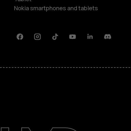
Nokia smartphones and tablets
Facebook
Instagram
Tiktok
Youtube
Linkedin
Discord
Πληροφορίες
Επισκευή, επαναχρησιμοποίηση,
ανακύκλωση