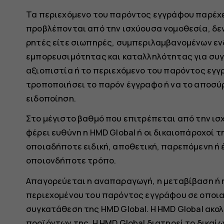
Τα περιεχόμενο του παρόντος εγγράφου παρέχε
προβλέπονται από την ισχύουσα νομοθεσία, δε
ρητές είτε σιωπηρές, συμπεριλαμβανομένων εν
εμπορευσιμότητας και καταλληλότητας για συγκ
αξιοπιστία ή το περιεχόμενο του παρόντος εγγρ
τροποποιήσει το παρόν έγγραφο ή να το αποσύ
ειδοποίηση.
Στο μέγιστο βαθμό που επιτρέπεται από την ισ
φέρει ευθύνη η HMD Global ή οι δικαιοπάροχοί 
οποιαδήποτε ειδική, αποθετική, παρεπόμενη ή 
οποιονδήποτε τρόπο.
Απαγορεύεται η αναπαραγωγή, η μεταβίβαση ή η
περιεχομένου του παρόντος εγγράφου σε οποι
συγκατάθεση της HMD Global. Η HMD Global ακο
προϊόντων της. Η HMD Global διατηρεί το δικαί