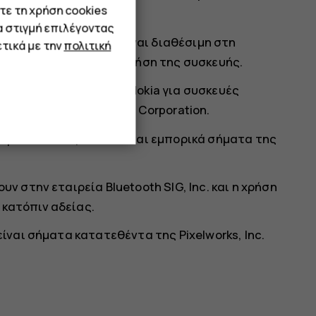
τε τη χρήση cookies
α στιγμή επιλέγοντας
ης HMD Global, που είναι διαθέσιμη στη
τικά με την
πολιτική
 για την εκ μέρους σας χρήση της συσκευής.
 άδειας της επωνυμίας Nokia για συσκευές
ήμα κατατεθέν της Nokia Corporation.
 σήματα και λογότυπα είναι εμπορικά σήματα της
υν στην εταιρεία Bluetooth SIG, Inc. και η χρήση
 κατόπιν αδείας.
είναι σήματα κατατεθέντα της Pixelworks, Inc.