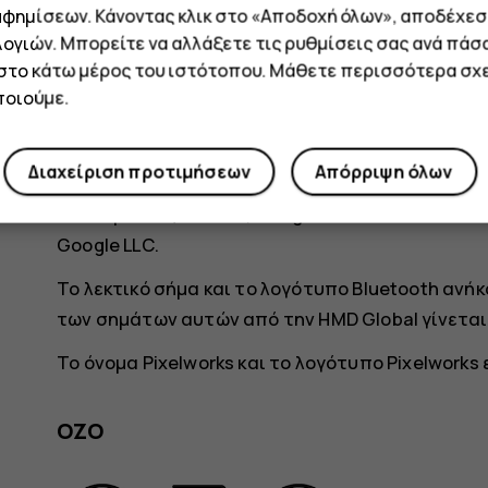
αφημίσεων. Κάνοντας κλικ στο «Αποδοχή όλων», αποδέχεσ
υπόκεινται σε αλλαγές χωρίς προειδοποίηση.
ογιών. Μπορείτε να αλλάξετε τις ρυθμίσεις σας ανά πάσ
Η Πολιτική προστασίας προσωπικών δεδομένων τ
 στο κάτω μέρος του ιστότοπου. Μάθετε περισσότερα σχε
διεύθυνση
http://www.hmd.com/privacy
, ισχύει
οιούμε.
Η HMD Global Oy είναι ο αποκλειστικός κάτοχος
τηλεφώνου και tablet. Η επωνυμία Nokia είναι σ
Διαχείριση προτιμήσεων
Απόρριψη όλων
Οι ονομασίες Android, Google και άλλα σχετικά
Google LLC.
Το λεκτικό σήμα και το λογότυπο Bluetooth ανήκο
των σημάτων αυτών από την HMD Global γίνεται
Το όνομα Pixelworks και το λογότυπο Pixelworks 
OZO