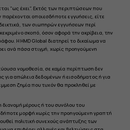
ται "ως έχει". Εκτός των περιπτώσεων που
ν παρέχονται οποιεσδήποτε εγγυήσεις, είτε
δεικτικά, των σιωπηρών εγγυήσεων περί
εκριμένο σκοπό, όσον αφορά την ακρίβεια, την
άφου. Η HMD Global διατηρεί το δικαίωμα να
ρει ανά πάσα στιγμή, χωρίς προηγούμενη
χύουσα νομοθεσία, σε καμία περίπτωση δεν
της για απώλεια δεδομένων ή εισοδήματος ή για
έμμεση ζημία που τυχόν θα προκληθεί με
 διανομή μέρους ή του συνόλου του
αδήποτε μορφή χωρίς την προηγούμενη γραπτή
λουθεί πολιτική συνεχούς ανάπτυξης των
ωμα να επιφέρει αλλαγές και βελτιώσεις στα