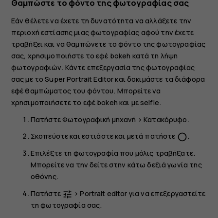
Θαμπώστε το φόντο της φωτογραφίας σας
Εάν θέλετε να έχετε τη δυνατότητα να αλλάξετε την
περιοχή εστίασης μιας φωτογραφίας αφού την έχετε
τραβήξει και να θαμπώνετε το φόντο της φωτογραφίας
σας, χρησιμοποιήστε το εφέ bokeh κατά τη λήψη
φωτογραφιών. Κάντε επεξεργασία της φωτογραφίας
σας με το Super Portrait Editor και δοκιμάστε τα διάφορα
εφέ θαμπώματος του φόντου. Μπορείτε να
χρησιμοποιήσετε το εφέ bokeh και με selfie.
Πατήστε
Φωτογραφική μηχανή
>
Κατακόρυφο
.
Σκοπεύστε και εστιάστε και μετά πατήστε
.
panorama_fish_eye
Επιλέξτε τη φωτογραφία που μόλις τραβήξατε.
Μπορείτε να την δείτε στην κάτω δεξιά γωνία της
οθόνης.
Πατήστε
>
Portrait editor
για να επεξεργαστείτε
tune
τη φωτογραφία σας.