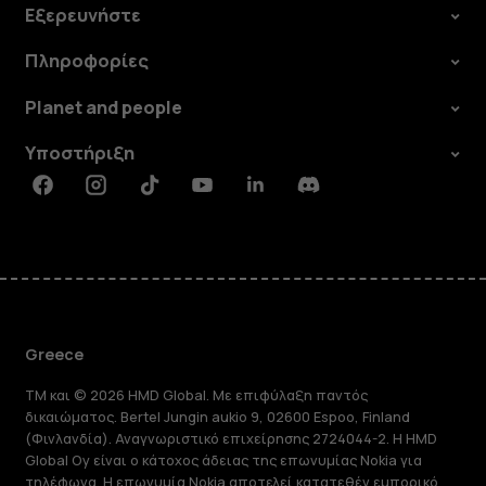
Εξερευνήστε
Πληροφορίες
Planet and people
Υποστήριξη
Facebook
Instagram
Tiktok
Youtube
Linkedin
Discord
Greece
TM και © 2026 HMD Global. Με επιφύλαξη παντός
δικαιώματος. Bertel Jungin aukio 9, 02600 Espoo, Finland
(Φινλανδία). Αναγνωριστικό επιχείρησης 2724044-2. Η HMD
Global Oy είναι ο κάτοχος άδειας της επωνυμίας Nokia για
τηλέφωνα. Η επωνυμία Nokia αποτελεί κατατεθέν εμπορικό