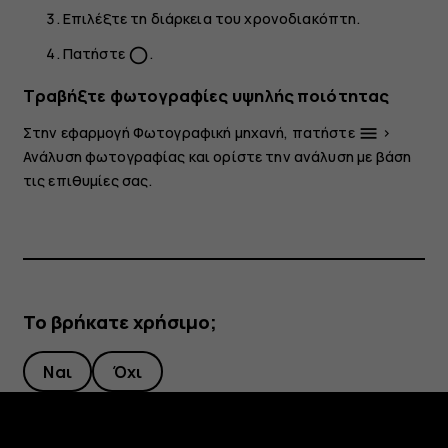
Επιλέξτε τη διάρκεια του χρονοδιακόπτη.
Πατήστε
.
panorama_fish_eye
Τραβήξτε φωτογραφίες υψηλής ποιότητας
Στην εφαρμογή Φωτογραφική μηχανή, πατήστε
>
menu
Ανάλυση φωτογραφίας
και ορίστε την ανάλυση με βάση
τις επιθυμίες σας.
Το βρήκατε χρήσιμο;
Ναι
Όχι