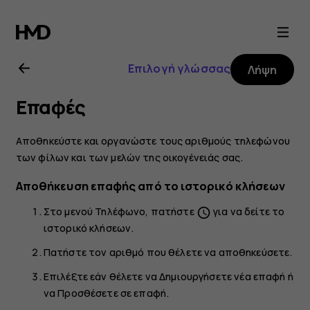
Οδηγίες
χρήσης
Επιλογή γλώσσας
Λήψη
Nokia
Επαφές
6.2
Αποθηκεύστε και οργανώστε τους αριθμούς τηλεφώνου
των φίλων και των μελών της οικογένειάς σας.
Αποθήκευση επαφής από το ιστορικό κλήσεων
Στο μενού
Τηλέφωνο
, πατήστε
για να δείτε το
schedule
ιστορικό κλήσεων.
Πατήστε τον αριθμό που θέλετε να αποθηκεύσετε.
Επιλέξτε εάν θέλετε να
Δημιουργήσετε νέα επαφή
ή
να
Προσθέσετε σε επαφή
.