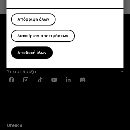
Ναι
Όχι
Απόρριψη όλων
Εξερευνήστε
Διαχείριση προτιμήσεων
Πληροφορίες
Αποδοχή όλων
Planet and people
Υποστήριξη
Facebook
Instagram
Tiktok
Youtube
Linkedin
Discord
Greece