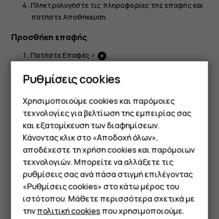
Πληκτρολογήστε τις πληροφορίες της επαφής και
πατήστε
Αποθήκευση
.
Προσθήκη επαφής
Πατήστε
Επαφές
>
.
add_circle
Συμπληρώστε τις πληροφορίες.
Ρυθμίσεις cookies
Πατήστε
Αποθήκευση
.
Χρησιμοποιούμε cookies και παρόμοιες
Εισαγωγή ή εξαγωγή επαφών
τεχνολογίες για βελτίωση της εμπειρίας σας
και εξατομίκευση των διαφημίσεων.
Πατήστε
Επαφές
>
>
Ρυθμίσεις
>
Εισαγωγή/
menu
settings
Κάνοντας κλικ στο «Αποδοχή όλων»,
Εξαγωγή
.
Smartphone
αποδέχεστε τη χρήση cookies και παρόμοιων
τεχνολογιών. Μπορείτε να αλλάξετε τις
Τηλέφωνα απλής χρήσης
ρυθμίσεις σας ανά πάσα στιγμή επιλέγοντας
«Ρυθμίσεις cookies» στο κάτω μέρος του
Tablet
ιστότοπου. Μάθετε περισσότερα σχετικά με
Το βρήκατε χρήσιμο;
την
πολιτική cookies
που χρησιμοποιούμε.