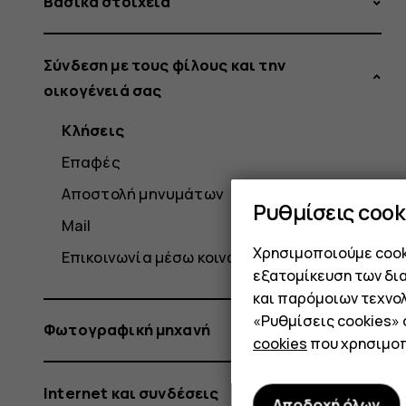
Βασικά στοιχεία
Σύνδεση με τους φίλους και την
οικογένειά σας
Κλήσεις
Επαφές
Αποστολή μηνυμάτων
Ρυθμίσεις cook
Mail
Χρησιμοποιούμε cooki
Επικοινωνία μέσω κοινωνικών δικτύων
εξατομίκευση των δι
και παρόμοιων τεχνολ
«Ρυθμίσεις cookies»
Φωτογραφική μηχανή
cookies
που χρησιμοπ
Internet και συνδέσεις
Αποδοχή όλων