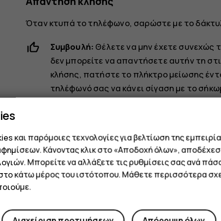
Απάντηση κλήσης
Όταν κτυπά το τηλέφωνο, σαρώστε με το δάκτυ
Συμβουλή:
Θέλετε να μην έχετε συνεχώς 
δεν μπορείτε να απαντήσετε αυτήν τη στι
κλήσης, πατήστε το πλήκτρο μείωσης έντ
τηλέφωνό σας να κάνει σίγαση με το σήκ
Σύστημα
>
Χειρονομίες
>
Σίγαση ήχου κλή
ies
Εάν θέλετε να έχετε τη δυνατότητα να απ
αναποδογύρισμα του τηλεφώνου, πατήσ
es και παρόμοιες τεχνολογίες για βελτίωση της εμπειρία
Αναποδογύριμα για απόρριψη κλήσης
και 
αφημίσεων. Κάνοντας κλικ στο «Αποδοχή όλων», αποδέχεσ
ογιών. Μπορείτε να αλλάξετε τις ρυθμίσεις σας ανά πάσ
 στο κάτω μέρος του ιστότοπου. Μάθετε περισσότερα σχε
Απόρριψη μιας κλήσης
οιούμε.
Για να απορρίψετε μια κλήση, σαρώστε με το δά
Διαχείριση προτιμήσεων
Απόρριψη όλων