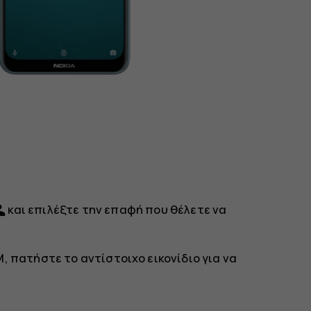
up
και επιλέξτε την επαφή που θέλετε να
M, πατήστε το αντίστοιχο εικονίδιο για να