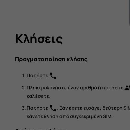
Κλήσεις
Πραγματοποίηση κλήσης
phone
Πατήστε
.
gro
Πληκτρολογήστε έναν αριθμό ή πατήστε
καλέσετε.
phone
Πατήστε
. Εάν έχετε εισάγει δεύτερη SI
κάνετε κλήση από συγκεκριμένη SIM.