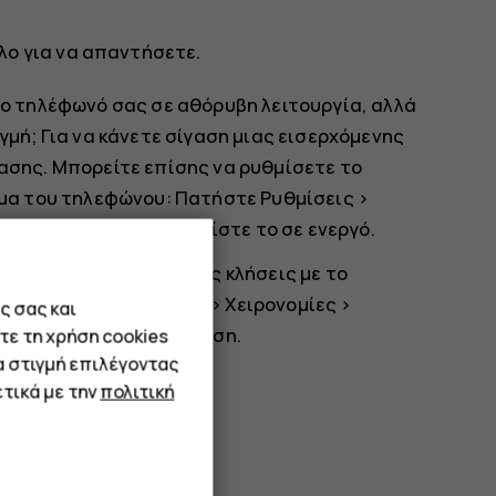
λο για να απαντήσετε.
το τηλέφωνό σας σε αθόρυβη λειτουργία, αλλά
γμή; Για να κάνετε σίγαση μιας εισερχόμενης
ασης. Μπορείτε επίσης να ρυθμίσετε το
ωμα του τηλεφώνου: Πατήστε
Ρυθμίσεις
>
σης με σήκωμα
, και ρυθμίστε το σε ενεργό.
ορρίπτετε εισερχόμενες κλήσεις με το
τε
Ρυθμίσεις
>
Σύστημα
>
Χειρονομίες
>
ς σας και
ενεργοποιήστε τη ρύθμιση.
τε τη χρήση cookies
α στιγμή επιλέγοντας
τικά με την
πολιτική
κτυλο προς τα κάτω.