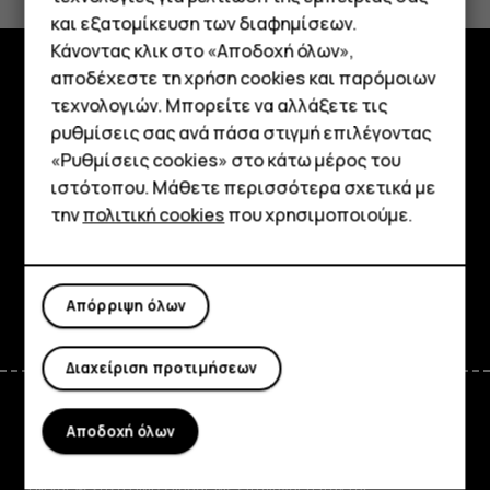
Ναι
Όχι
και εξατομίκευση των διαφημίσεων.
Κάνοντας κλικ στο «Αποδοχή όλων»,
Smartphone
αποδέχεστε τη χρήση cookies και παρόμοιων
Εξερευνήστε
τεχνολογιών. Μπορείτε να αλλάξετε τις
Τηλέφωνα απλής χρήσης
ρυθμίσεις σας ανά πάσα στιγμή επιλέγοντας
Πληροφορίες
«Ρυθμίσεις cookies» στο κάτω μέρος του
Tablet
ιστότοπου. Μάθετε περισσότερα σχετικά με
Planet and people
την
πολιτική cookies
που χρησιμοποιούμε.
Υποστήριξη
Facebook
Instagram
Tiktok
Youtube
Linkedin
Discord
Απόρριψη όλων
Διαχείριση προτιμήσεων
Αποδοχή όλων
Greece
TM και © 2026 HMD Global. Με επιφύλαξη παντός