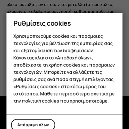
υλικά, μεταξύ των οποίων και μέταλλα (όπως χαλκό,
αλουμίνιο, χάλυβα και μαγνήσιο), καθώς και πολύτιμα
μέταλλα (όπως χρυσό, άργυρο και παλλάδιο). Όλα τα
Ρυθμίσεις cookies
υλικά της συσκευής μπορούν να ανακτηθούν είτε ως
υλικά είτε ως ενέργεια.
Χρησιμοποιούμε cookies και παρόμοιες
τεχνολογίες για βελτίωση της εμπειρίας σας
και εξατομίκευση των διαφημίσεων.
Κάνοντας κλικ στο «Αποδοχή όλων»,
Smartphone
αποδέχεστε τη χρήση cookies και παρόμοιων
τεχνολογιών. Μπορείτε να αλλάξετε τις
Το βρήκατε χρήσιμο;
Τηλέφωνα απλής χρήσης
ρυθμίσεις σας ανά πάσα στιγμή επιλέγοντας
«Ρυθμίσεις cookies» στο κάτω μέρος του
Tablet
Ναι
Όχι
ιστότοπου. Μάθετε περισσότερα σχετικά με
την
πολιτική cookies
που χρησιμοποιούμε.
Εξερευνήστε
Απόρριψη όλων
Πληροφορίες