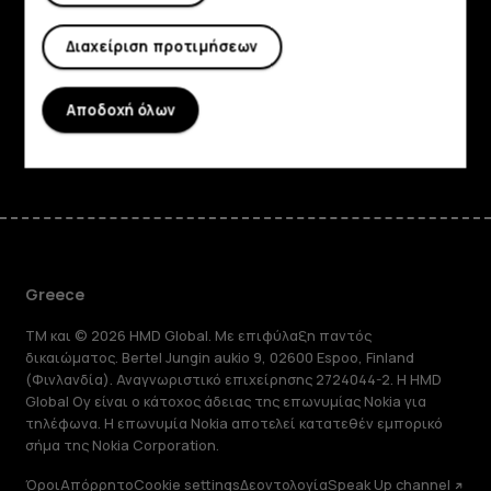
Planet and people
Διαχείριση προτιμήσεων
Υποστήριξη
Αποδοχή όλων
Facebook
Instagram
Tiktok
Youtube
Linkedin
Discord
Greece
TM και © 2026 HMD Global. Με επιφύλαξη παντός
δικαιώματος. Bertel Jungin aukio 9, 02600 Espoo, Finland
(Φινλανδία). Αναγνωριστικό επιχείρησης 2724044-2. Η HMD
Global Oy είναι ο κάτοχος άδειας της επωνυμίας Nokia για
τηλέφωνα. Η επωνυμία Nokia αποτελεί κατατεθέν εμπορικό
σήμα της Nokia Corporation.
Όροι
Απόρρητο
Cookie settings
Δεοντολογία
Speak Up channel