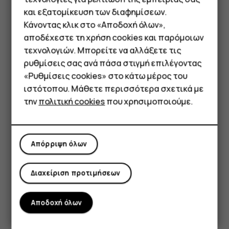
πατήστε
Κλήση έκτακτης ανάγκης
.
και εξατομίκευση των διαφημίσεων.
Εάν το τηλέφωνό σας σάς ζητήσει κωδικό PIN,
Κάνοντας κλικ στο «Αποδοχή όλων»,
πατήστε
Κλήση έκτακτης ανάγκης
.
Smartphone
αποδέχεστε τη χρήση cookies και παρόμοιων
τεχνολογιών. Μπορείτε να αλλάξετε τις
Να απενεργοποιήσετε τους περιορισμούς κλήσεων
Τηλέφωνα απλής χρήσης
ρυθμίσεις σας ανά πάσα στιγμή επιλέγοντας
στο τηλέφωνό σας, όπως τη φραγή κλήσεων, τις
«Ρυθμίσεις cookies» στο κάτω μέρος του
επιτρεπτές κλήσεις ή την κλειστή ομάδα χρηστών.
Tablet
ιστότοπου. Μάθετε περισσότερα σχετικά με
Εάν το δίκτυο κινητής τηλεφωνίας δεν είναι
την
πολιτική cookies
που χρησιμοποιούμε.
διαθέσιμο, μπορείτε επίσης να δοκιμάσετε να
πραγματοποιήσετε διαδικτυακή κλήση, εφόσον
μπορείτε να αποκτήσετε πρόσβαση στο Διαδίκτυο.
Απόρριψη όλων
Διαχείριση προτιμήσεων
Αποδοχή όλων
Το βρήκατε χρήσιμο;