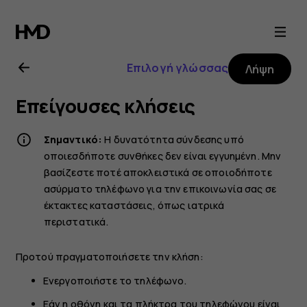
Οδηγίες
χρήσης
Επιλογή γλώσσας
Λήψη
Nokia
Επείγουσες κλήσεις
6.2
Σημαντικό:
Η δυνατότητα σύνδεσης υπό
οποιεσδήποτε συνθήκες δεν είναι εγγυημένη. Μην
βασίζεστε ποτέ αποκλειστικά σε οποιοδήποτε
ασύρματο τηλέφωνο για την επικοινωνία σας σε
έκτακτες καταστάσεις, όπως ιατρικά
περιστατικά.
Προτού πραγματοποιήσετε την κλήση:
Ενεργοποιήστε το τηλέφωνο.
Εάν η οθόνη και τα πλήκτρα του τηλεφώνου είναι