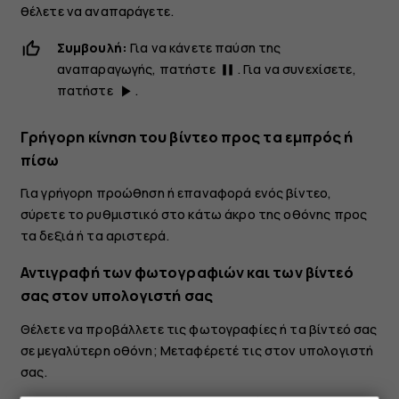
θέλετε να αναπαράγετε.
Συμβουλή:
Για να κάνετε παύση της
αναπαραγωγής, πατήστε
. Για να συνεχίσετε,
pause
πατήστε
.
play_arrow
Γρήγορη κίνηση του βίντεο προς τα εμπρός ή
πίσω
Για γρήγορη προώθηση ή επαναφορά ενός βίντεο,
σύρετε το ρυθμιστικό στο κάτω άκρο της οθόνης προς
τα δεξιά ή τα αριστερά.
Αντιγραφή των φωτογραφιών και των βίντεό
σας στον υπολογιστή σας
Θέλετε να προβάλλετε τις φωτογραφίες ή τα βίντεό σας
σε μεγαλύτερη οθόνη; Μεταφέρετέ τις στον υπολογιστή
σας.