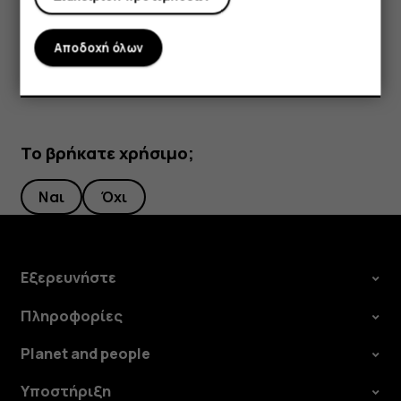
Επιλέξτε με ποιον τρόπο θέλετε να γίνει η
κοινοποίηση της φωτογραφίας ή του βίντεο.
Αποδοχή όλων
Το βρήκατε χρήσιμο;
Ναι
Όχι
Εξερευνήστε
Πληροφορίες
Planet and people
Υποστήριξη