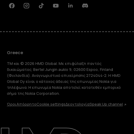
Facebook
Instagram
Tiktok
Youtube
Linkedin
Discord
Greece
TM και © 2026 HMD Global. Με επιφύλαξη παντός
δικαιώματος. Bertel Jungin aukio 9, 02600 Espoo, Finland
(Φινλανδία). Αναγνωριστικό επιχείρησης 2724044-2. Η HMD
Global Oy είναι ο κάτοχος άδειας της επωνυμίας Nokia για
τηλέφωνα. Η επωνυμία Nokia αποτελεί κατατεθέν εμπορικό
σήμα της Nokia Corporation.
Όροι
Απόρρητο
Cookie settings
Δεοντολογία
Speak Up channel
Πληροφορίες
Επισκευή, επαναχρησιμοποίηση,