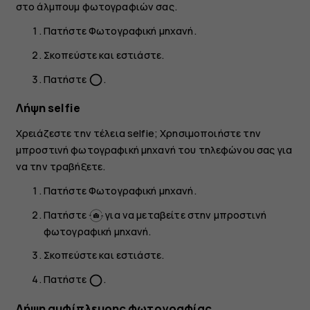
στο άλμπουμ φωτογραφιών σας.
Πατήστε
Φωτογραφική μηχανή
.
Σκοπεύστε και εστιάστε.
Πατήστε
.
panorama_fish_eye
Λήψη selfie
Χρειάζεστε την τέλεια selfie; Χρησιμοποιήστε την
μπροστινή φωτογραφική μηχανή του τηλεφώνου σας για
να την τραβήξετε.
Πατήστε
Φωτογραφική μηχανή
.
Πατήστε
για να μεταβείτε στην μπροστινή
φωτογραφική μηχανή.
Σκοπεύστε και εστιάστε.
Πατήστε
.
panorama_fish_eye
Λήψη αμφίπλευρης φωτογραφίας