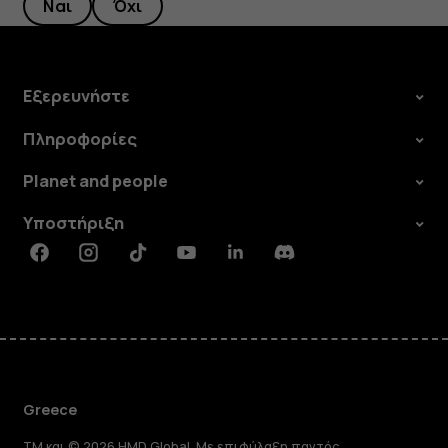
Ναι
Όχι
Εξερευνήστε
Πληροφορίες
Planet and people
Υποστήριξη
Facebook
Instagram
Tiktok
Youtube
Linkedin
Discord
Greece
TM και © 2026 HMD Global. Με επιφύλαξη παντός