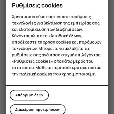
Ρυθμίσεις cookies
ΔΙΑΤΗΡΕΙΤΕ ΤΗ ΣΥΣΚΕΥΗ ΣΑΣ ΣΤΕΓΝΗ
Χρησιμοποιούμε cookies και παρόμοιες
τεχνολογίες για βελτίωση της εμπειρίας σας
και εξατομίκευση των διαφημίσεων.
Κάνοντας κλικ στο «Αποδοχή όλων»,
Smartphone
αποδέχεστε τη χρήση cookies και παρόμοιων
τεχνολογιών. Μπορείτε να αλλάξετε τις
Εάν η συσκευή σας είναι αδιάβροχη, δείτε την κατηγορία
Τηλέφωνα απλής χρήσης
ρυθμίσεις σας ανά πάσα στιγμή επιλέγοντας
IP της στις τεχνικές προδιαγραφές της συσκευής για
λεπτομερέστερες κατευθυντήριες οδηγίες.
«Ρυθμίσεις cookies» στο κάτω μέρος του
Tablet
ιστότοπου. Μάθετε περισσότερα σχετικά με
την
πολιτική cookies
που χρησιμοποιούμε.
ΓΥΑΛΙΝΑ ΕΞΑΡΤΗΜΑΤΑ
Απόρριψη όλων
Διαχείριση προτιμήσεων
Η συσκευή ή/και οθόνη της είναι από γυαλί. Το γυαλί