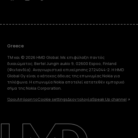
Facebook
Instagram
Tiktok
Youtube
Linkedin
Discord
Greece
TM και © 2026 HMD Global. Με επιφύλαξη παντός
δικαιώματος. Bertel Jungin aukio 9, 02600 Espoo, Finland
(Φινλανδία). Αναγνωριστικό επιχείρησης 2724044-2. Η HMD
Global Oy είναι ο κάτοχος άδειας της επωνυμίας Nokia για
τηλέφωνα. Η επωνυμία Nokia αποτελεί κατατεθέν εμπορικό
σήμα της Nokia Corporation.
Όροι
Απόρρητο
Cookie settings
Δεοντολογία
Speak Up channel
Πληροφορίες
Επισκευή, επαναχρησιμοποίηση,
ανακύκλωση