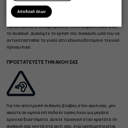
μπορεί να σπάσει αν η συσκευή πέσει σε σκληρή
Αποδοχή όλων
επιφάνεια ή υποστεί ισχυρό χτύπημα. Εάν σπάσει το
γυαλί, μην αγγίξετε τα γυάλινα μέρη της συσκευής και μην
προσπαθήσετε να αφαιρέσετε το σπασμένο γυαλί από
τη συσκευή. Διακόψτε τη χρήση της συσκευής ωσότου να
αντικατασταθεί το γυαλί από εξουσιοδοτημένο τεχνικό
προσωπικό.
ΠΡΟΣΤΑΤΕΥΣΤΕ ΤΗΝ ΑΚΟΗ ΣΑΣ
Για την αποτροπή πιθανής βλάβης στην ακοή σας, μην
ακούτε σε υψηλά επίπεδα έντασης ήχου για μεγάλα
χρονικά διαστήματα. Δίνετε προσοχή όταν κρατάτε τη
συσκευή σας κοντά στο αυτί σας, ενώ χρησιμοποιείται